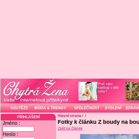
Proč vám
natékají v létě
nohy?
SOUTĚŽE
MÓDA & TRENDY
SPOLEČNOST
BYDLENÍ
ZDRAVÍ
Hlavní strana
/
/
PŘIHLÁŠENÍ
Fotky k článku Z boudy na bo
Jméno :
Zpět na článek
Heslo :