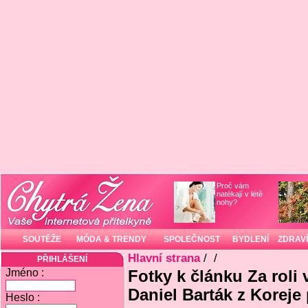
Proč vám
natékají v létě
nohy?
SOUTĚŽE
MÓDA & TRENDY
SPOLEČNOST
BYDLENÍ
ZDRAVÍ
Hlavní strana
/
/
PŘIHLÁŠENÍ
Jméno :
Fotky k článku Za roli 
Daniel Barták z Koreje 
Heslo :