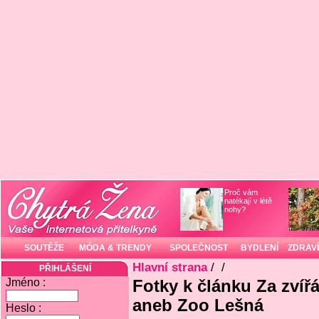
Proč vám
natékají v létě
nohy?
SOUTĚŽE
MÓDA & TRENDY
SPOLEČNOST
BYDLENÍ
ZDRAVÍ
Hlavní strana
/
/
PŘIHLÁŠENÍ
Jméno :
Fotky k článku Za zví
aneb Zoo Lešná
Heslo :