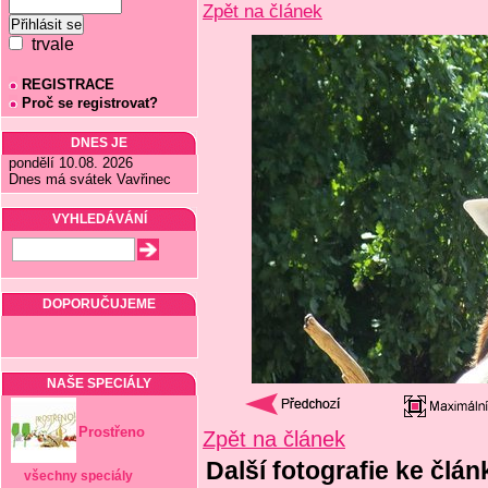
Zpět na článek
trvale
REGISTRACE
Proč se registrovat?
DNES JE
pondělí 10.08. 2026
Dnes má svátek Vavřinec
VYHLEDÁVÁNÍ
DOPORUČUJEME
NAŠE SPECIÁLY
Prostřeno
Zpět na článek
Další fotografie ke člá
všechny speciály