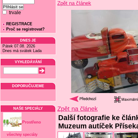
Zpět na článek
trvale
REGISTRACE
Proč se registrovat?
DNES JE
Pátek 07.08. 2026
Dnes má svátek Lada
VYHLEDÁVÁNÍ
DOPORUČUJEME
Zpět na článek
NAŠE SPECIÁLY
Další fotografie ke člá
Prostřeno
Muzeum autíček Přísek
všechny speciály