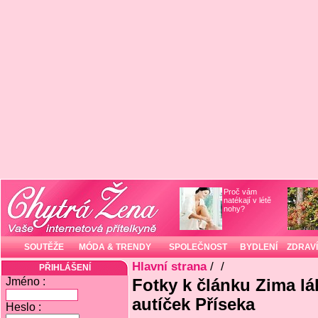
Proč vám
natékají v létě
nohy?
SOUTĚŽE
MÓDA & TRENDY
SPOLEČNOST
BYDLENÍ
ZDRAVÍ
Hlavní strana
/
/
PŘIHLÁŠENÍ
Jméno :
Fotky k článku Zima l
autíček Příseka
Heslo :