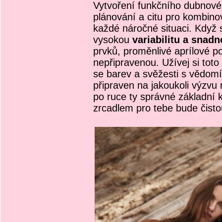
Vytvoření funkčního dubnové
plánování a citu pro kombinov
každé náročné situaci. Když
vysokou
variabilitu a snad
prvků, proměnlivé aprílové p
nepřipravenou. Užívej si tot
se barev a svěžesti s vědomím
připraven na jakoukoli výzvu 
po ruce ty správné základní 
zrcadlem pro tebe bude čisto