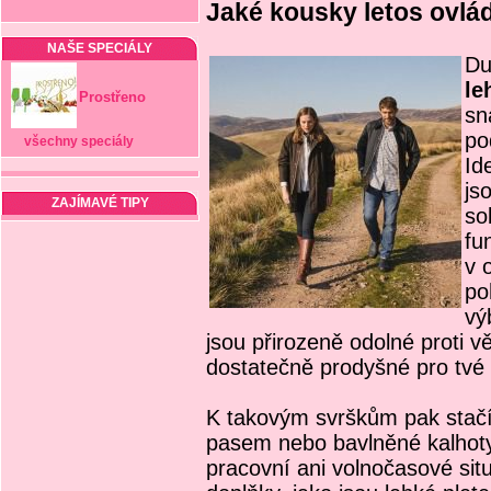
Jaké kousky letos ovlád
NAŠE SPECIÁLY
Du
le
Prostřeno
sn
po
všechny speciály
Id
js
ZAJÍMAVÉ TIPY
so
fu
v 
po
vý
jsou přirozeně odolné proti v
dostatečně prodyšné pro tvé
K takovým svrškům pak stačí 
pasem nebo bavlněné kalhoty
pracovní ani volnočasové sit