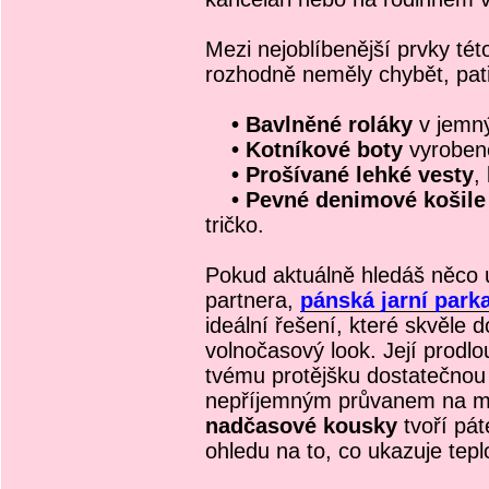
Mezi nejoblíbenější prvky tét
rozhodně neměly chybět, patř
• Bavlněné roláky
v jemný
• Kotníkové boty
vyrobené
• Prošívané lehké vesty
,
• Pevné denimové košile
tričko.
Pokud aktuálně hledáš něco 
partnera,
pánská jarní park
ideální řešení, které skvěle 
volnočasový look. Její prodlo
tvému protějšku dostatečnou 
nepříjemným průvanem na měs
nadčasové kousky
tvoří pát
ohledu na to, co ukazuje te