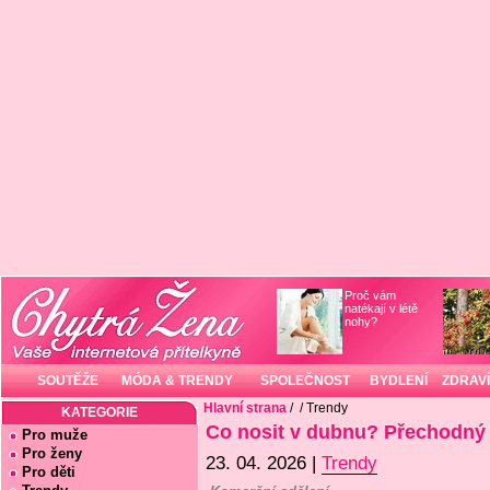
Proč vám
natékají v létě
nohy?
SOUTĚŽE
MÓDA & TRENDY
SPOLEČNOST
BYDLENÍ
ZDRAVÍ
Hlavní strana
/
/ Trendy
KATEGORIE
Co nosit v dubnu? Přechodný 
Pro muže
Pro ženy
23. 04. 2026 |
Trendy
Pro děti