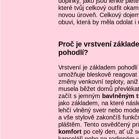
doplňky, jako jsou lehké plet
které tvůj celkový outfit oka
novou úroveň. Celkový doje
obuvi, která by měla odolat 
Proč je vrstvení základ
pohodlí?
Vrstvení je základem pohodlí 
umožňuje bleskově reagovat
změny venkovní teploty, aniž
musela běžet domů převléka
začít s jemným
bavlněným t
jako základem, na které násl
lehčí vlněný svetr nebo mode
a vše stylově zakončíš funk
pláštěm. Tento osvědčený prin
komfort
po celý den, ať už 
kanceláři nebo na rodinném v