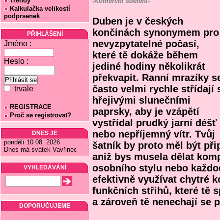
Trendy
-Komerční sdělení-
Kalkulačka velikostí
podprsenek
Duben je v českých
končinách synonymem pro
PŘIHLÁŠENÍ
nevyzpytatelné počasí,
Jméno :
které tě dokáže během
Heslo :
jediné hodiny několikrát
překvapit. Ranní mrazíky s
často velmi rychle střídají 
trvale
hřejivými slunečními
REGISTRACE
paprsky, aby je vzápětí
Proč se registrovat?
vystřídal prudký jarní déšť
nebo nepříjemný vítr. Tvůj
DNES JE
pondělí 10.08. 2026
šatník by proto měl být př
Dnes má svátek Vavřinec
aniž bys musela dělat kom
osobního stylu nebo každo
VYHLEDÁVÁNÍ
efektivně využívat chytré 
funkčních střihů, které tě 
a zároveň tě nenechají se p
DOPORUČUJEME