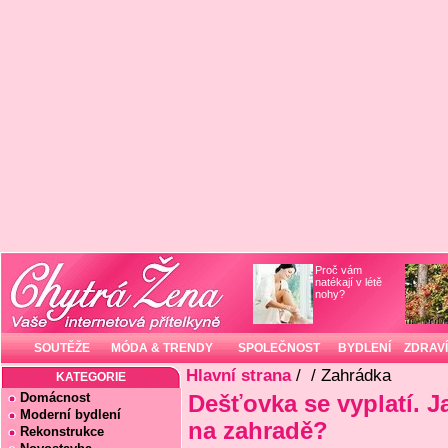
Proč vám
natékají v létě
nohy?
SOUTĚŽE
MÓDA & TRENDY
SPOLEČNOST
BYDLENÍ
ZDRAVÍ
Hlavní strana
/
/ Zahrádka
KATEGORIE
Domácnost
Dešťovka se vyplatí. Ja
Moderní bydlení
na zahradě?
Rekonstrukce