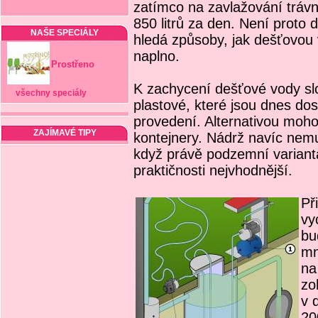
zatímco na zavlažování trávn
850 litrů za den. Není proto 
NAŠE SPECIÁLY
hledá způsoby, jak dešťovou 
naplno.
Prostřeno
K zachycení dešťové vody slo
všechny speciály
plastové, které jsou dnes dost
provedení. Alternativou mo
ZAJÍMAVÉ TIPY
kontejnery. Nádrž navíc nemu
když právě podzemní varianta
praktičnosti nejvhodnější.
Př
vy
bu
mn
na
zo
v 
20