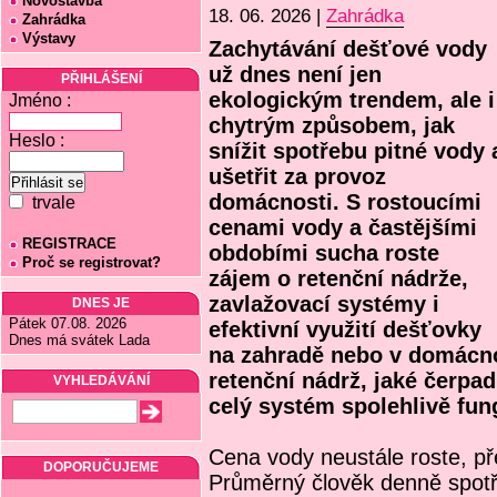
Novostavba
18. 06. 2026 |
Zahrádka
Zahrádka
Výstavy
Zachytávání dešťové vody
už dnes není jen
PŘIHLÁŠENÍ
ekologickým trendem, ale i
Jméno :
chytrým způsobem, jak
Heslo :
snížit spotřebu pitné vody 
ušetřit za provoz
domácnosti. S rostoucími
trvale
cenami vody a častějšími
REGISTRACE
obdobími sucha roste
Proč se registrovat?
zájem o retenční nádrže,
zavlažovací systémy i
DNES JE
Pátek 07.08. 2026
efektivní využití dešťovky
Dnes má svátek Lada
na zahradě nebo v domácno
retenční nádrž, jaké čerpad
VYHLEDÁVÁNÍ
celý systém spolehlivě fun
Cena vody neustále roste, př
DOPORUČUJEME
Průměrný člověk denně spotře