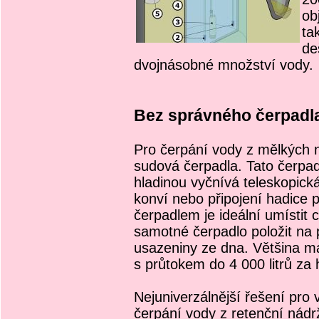
ob
ta
de
dvojnásobné množství vody.
Bez správného čerpadla
Pro čerpání vody z mělkých n
sudová čerpadla. Tato čerpad
hladinou vyčnívá teleskopick
konví nebo připojení hadice 
čerpadlem je ideální umístit 
samotné čerpadlo položit na
usazeniny ze dna. Většina ma
s průtokem do 4 000 litrů za 
Nejuniverzálnější řešení pro 
čerpání vody z retenční nád