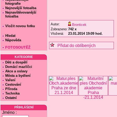
fotografie
Nejnovější fotoalba
Nejnavštěvovanější
fotoalba
Autor:
Bronticek
Vložit novou fotku
Zobrazeno:
742 x
Vložená:
23.01.2014 19:09 hod.
Hledat
Nápověda
Přidat do oblíbených
FOTOSOUTĚŽ
KATEGORIE
Děti a dospělí
Domácí mazlíčci
Akce a oslavy
Města a bydlení
Vaření
Cestování
Příroda
Technika
Ostatní
PŘIHLÁŠENÍ
Jméno :