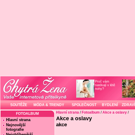
Proč vám
natékají v létě
nohy?
SOUTĚŽE
MÓDA & TRENDY
SPOLEČNOST
BYDLENÍ
ZDRAVÍ
Hlavní strana
/
Fotoalbum
/
Akce a oslavy
/
FOTOALBUM
Akce a oslavy
Hlavní strana
akce
Nejnovější
fotografie
Nejoblíbenější