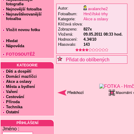
fotografie
Autor:
avalanche2
Nejnovější fotoalba
Fotoalbum:
Hrnčířské trhy
Nejnavštěvovanější
fotoalba
Kategorie:
Akce a oslavy
Klíčová slova:
Zobrazeno:
827x
Vložit novou fotku
Vložená:
09.05.2011 08:33 hod.
Hodnocení:
4.34/10
Hledat
Hlasovalo:
143
Nápověda
FOTOSOUTĚŽ
Přidat do oblíbených
KATEGORIE
Děti a dospělí
Domácí mazlíčci
Akce a oslavy
Města a bydlení
Vaření
Cestování
Příroda
Technika
Ostatní
PŘIHLÁŠENÍ
Jméno :