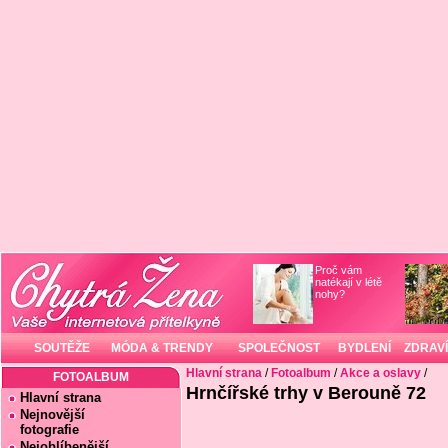
Proč vám
natékají v létě
nohy?
SOUTĚŽE
MÓDA & TRENDY
SPOLEČNOST
BYDLENÍ
ZDRAVÍ
Hlavní strana
/
Fotoalbum
/
Akce a oslavy
/
FOTOALBUM
Hrnčířské trhy v Berouně 72
Hlavní strana
Nejnovější
fotografie
Nejoblíbenější