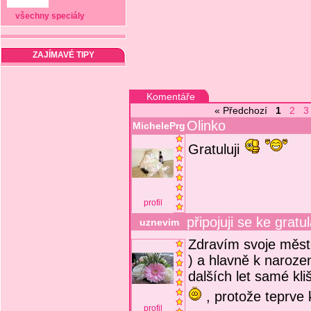
všechny speciály
ZAJÍMAVÉ TIPY
Komentáře
« Předchozí
1
2
Olinko
MichelePrg
Gratuluji
profil
připojuji se ke gratu
uznevim
Zdravím svoje měs
) a hlavně k naroze
dalších let samé kli
, protože teprve 
profil