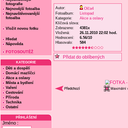
fotografie
Autor:
Olča4
Nejnovější fotoalba
Fotoalbum:
Listopad
Nejnavštěvovanější
fotoalba
Kategorie:
Akce a oslavy
Klíčová slova:
Zobrazeno:
4381x
Vložit novou fotku
Vložená:
26.11.2010 22:02 hod.
Hodnocení:
6.56/10
Hledat
Hlasovalo:
584
Nápověda
FOTOSOUTĚŽ
Přidat do oblíbených
KATEGORIE
Děti a dospělí
Domácí mazlíčci
Akce a oslavy
Města a bydlení
Vaření
Cestování
Příroda
Technika
Ostatní
PŘIHLÁŠENÍ
Jméno :