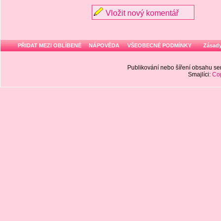
Vložit nový komentář
PŘIDAT MEZI OBLÍBENÉ
NÁPOVĚDA
VŠEOBECNÉ PODMÍNKY
Zásady
Publikování nebo šíření obsahu 
Smajlíci:
Cop