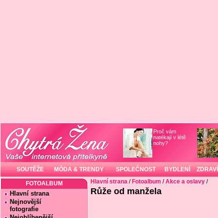
Proč vám
natékají v létě
nohy?
SOUTĚŽE
MÓDA & TRENDY
SPOLEČNOST
BYDLENÍ
ZDRAVÍ
Hlavní strana
/
Fotoalbum
/
Akce a oslavy
/
FOTOALBUM
Růže od manžela
Hlavní strana
Nejnovější
fotografie
Nejoblíbenější