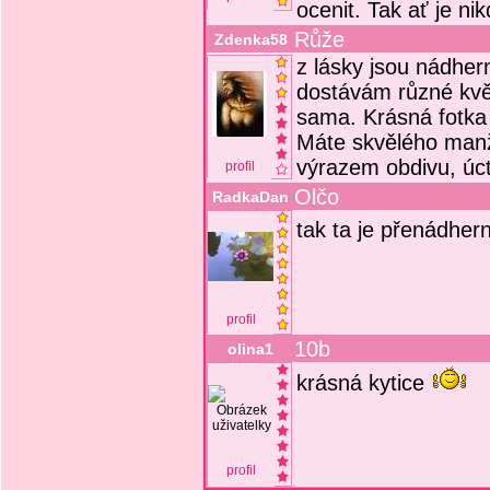
ocenit. Tak ať je ni
Růže
Zdenka58
z lásky jsou nádher
dostávám různé květ
sama. Krásná fotka 
Máte skvělého manž
výrazem obdivu, úct
profil
Olčo
RadkaDan
tak ta je přenádher
profil
10b
olina1
krásná kytice
profil