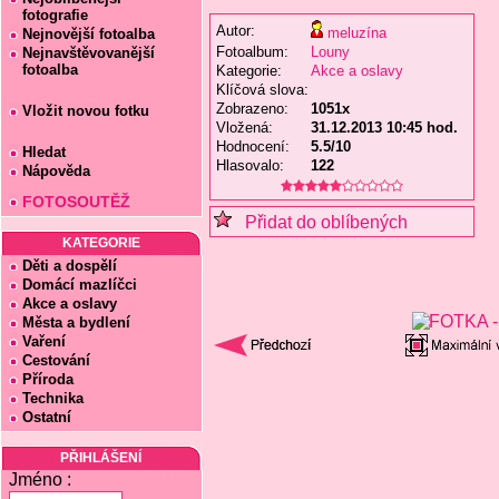
fotografie
Autor:
meluzína
Nejnovější fotoalba
Fotoalbum:
Louny
Nejnavštěvovanější
fotoalba
Kategorie:
Akce a oslavy
Klíčová slova:
Zobrazeno:
1051x
Vložit novou fotku
Vložená:
31.12.2013 10:45 hod.
Hodnocení:
5.5/10
Hledat
Hlasovalo:
122
Nápověda
FOTOSOUTĚŽ
Přidat do oblíbených
KATEGORIE
Děti a dospělí
Domácí mazlíčci
Akce a oslavy
Města a bydlení
Vaření
Cestování
Příroda
Technika
Ostatní
PŘIHLÁŠENÍ
Jméno :