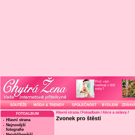
Proč vám
natékají v létě
nohy?
SOUTĚŽE
MÓDA & TRENDY
SPOLEČNOST
BYDLENÍ
ZDRAVÍ
Hlavní strana
/
Fotoalbum
/
Akce a oslavy
/
FOTOALBUM
Zvonek pro štěstí
Hlavní strana
Nejnovější
fotografie
Nejoblíbenější