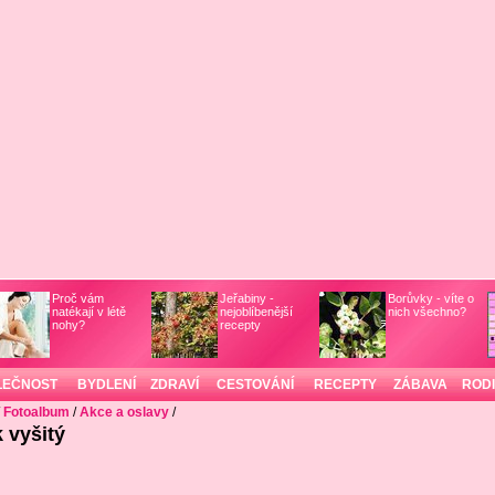
Proč vám
Jeřabiny -
Borůvky - víte o
natékají v létě
nejoblíbenější
nich všechno?
nohy?
recepty
LEČNOST
BYDLENÍ
ZDRAVÍ
CESTOVÁNÍ
RECEPTY
ZÁBAVA
ROD
/
Fotoalbum
/
Akce a oslavy
/
 vyšitý