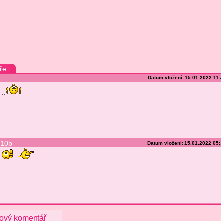
ře
..
Datum vložení: 15.01.2022 11
..
10b
Datum vložení: 15.01.2022 05
nový komentář