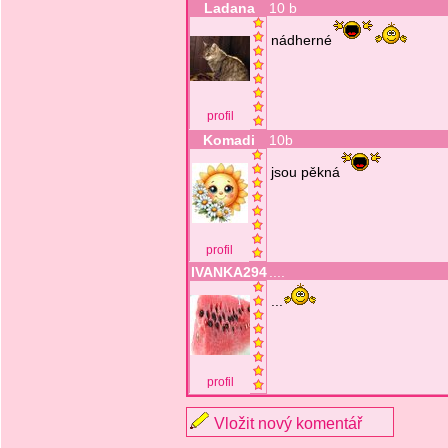
Ladana
10 b
nádherné
profil
Komadi
10b
jsou pěkná
profil
IVANKA294
....
...
profil
Vložit nový komentář