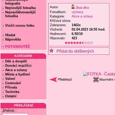
fotografie
Autor:
2baculka
Nejnovější fotoalba
Fotoalbum:
výstavy
Nejnavštěvovanější
fotoalba
Kategorie:
Akce a oslavy
Klíčová slova:
Zobrazeno:
1462x
Vložit novou fotku
Vložená:
02.04.2023 16:55 hod.
Hodnocení:
6.92/10
Hledat
Hlasovalo:
423
Nápověda
FOTOSOUTĚŽ
Přidat do oblíbených
KATEGORIE
Děti a dospělí
Domácí mazlíčci
Akce a oslavy
Města a bydlení
Vaření
Cestování
Příroda
Technika
Ostatní
PŘIHLÁŠENÍ
Jméno :