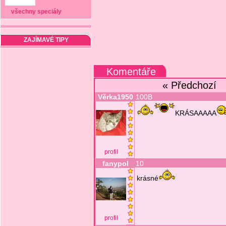
všechny speciály
ZAJÍMAVÉ TIPY
Komentáře
« Předchozí
Věrka1950
100B
KRÁSAAAAA
profil
fanypol
10
krásné
profil