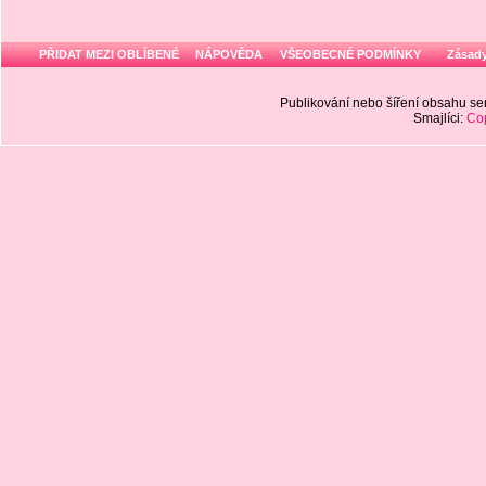
PŘIDAT MEZI OBLÍBENÉ
NÁPOVĚDA
VŠEOBECNÉ PODMÍNKY
Zásady
Publikování nebo šíření obsahu 
Smajlíci:
Cop