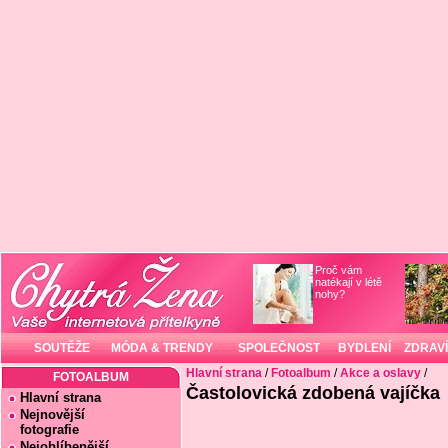
Proč vám
natékají v létě
nohy?
SOUTĚŽE
MÓDA & TRENDY
SPOLEČNOST
BYDLENÍ
ZDRAVÍ
Hlavní strana
/
Fotoalbum
/
Akce a oslavy
/
FOTOALBUM
Častolovická zdobená vajíčka
Hlavní strana
Nejnovější
fotografie
Nejoblíbenější