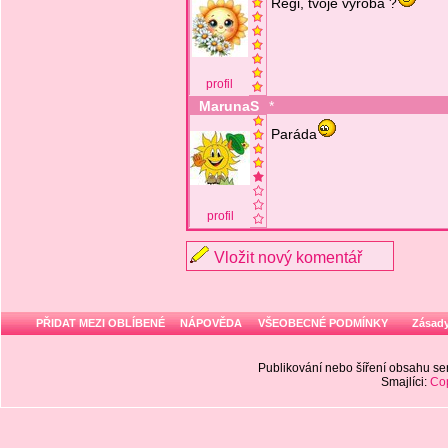
Regi, tvoje výroba ?
profil
MarunaS
*
Paráda
profil
Vložit nový komentář
PŘIDAT MEZI OBLÍBENÉ
NÁPOVĚDA
VŠEOBECNÉ PODMÍNKY
Zásady
Publikování nebo šíření obsahu 
Smajlíci:
Cop