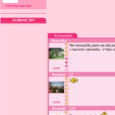
všechny speciály
ZAJÍMAVÉ TIPY
Komentáře
2baculka
.-
Ne nenaučila jsem se tak pa
v tamním zámečku. V této ob
profil
fanypol
10
profil
Komadi
10b