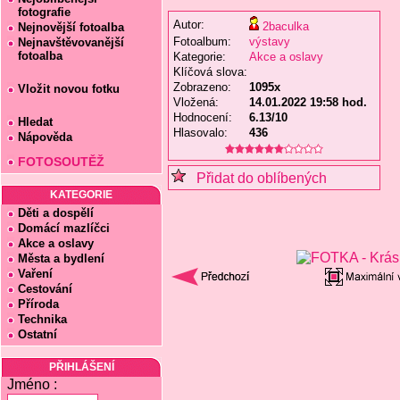
fotografie
Autor:
2baculka
Nejnovější fotoalba
Fotoalbum:
výstavy
Nejnavštěvovanější
fotoalba
Kategorie:
Akce a oslavy
Klíčová slova:
Zobrazeno:
1095x
Vložit novou fotku
Vložená:
14.01.2022 19:58 hod.
Hodnocení:
6.13/10
Hledat
Hlasovalo:
436
Nápověda
FOTOSOUTĚŽ
Přidat do oblíbených
KATEGORIE
Děti a dospělí
Domácí mazlíčci
Akce a oslavy
Města a bydlení
Vaření
Cestování
Příroda
Technika
Ostatní
PŘIHLÁŠENÍ
Jméno :