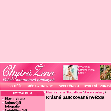
Proč vám
natékají v létě
nohy?
SOUTĚŽE
MÓDA & TRENDY
SPOLEČNOST
BYDLENÍ
ZDRAVÍ
Hlavní strana
/
Fotoalbum
/
Akce a oslavy
/
FOTOALBUM
Krásná paličkovaná hvězda
Hlavní strana
Nejnovější
fotografie
Nejoblíbenější