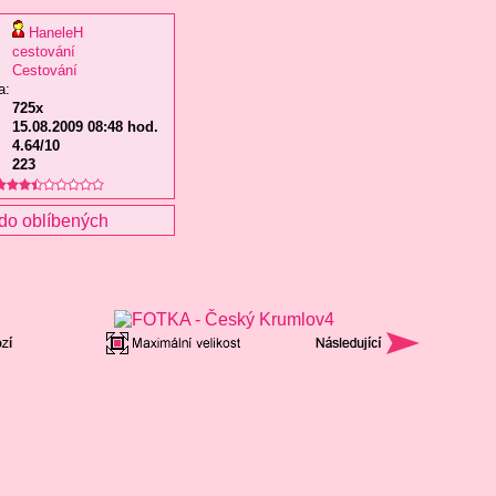
HaneleH
cestování
Cestování
a:
725x
15.08.2009 08:48 hod.
4.64/10
223
do oblíbených