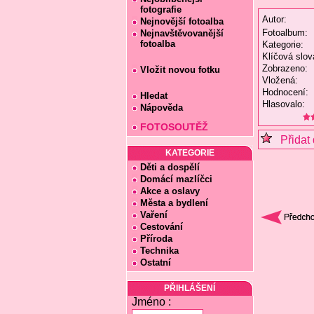
fotografie
Autor:
Nejnovější fotoalba
Fotoalbum:
Nejnavštěvovanější
fotoalba
Kategorie:
Klíčová slov
Zobrazeno:
Vložit novou fotku
Vložená:
Hodnocení:
Hledat
Hlasovalo:
Nápověda
FOTOSOUTĚŽ
Přidat 
KATEGORIE
Děti a dospělí
Domácí mazlíčci
Akce a oslavy
Města a bydlení
Vaření
Cestování
Příroda
Technika
Ostatní
PŘIHLÁŠENÍ
Jméno :