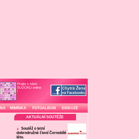
Hrajte s námi
SUDOKU online
!
INA
MIMINKA
FOTOALBUM
DISKUZE
AKTUÁLNÍ SOUTĚŽE
Soutěž o letní
dobrodružné čtení Černobílé
léto.