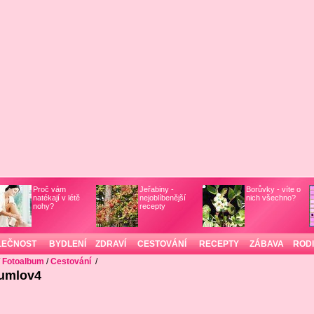
Proč vám
Jeřabiny -
Borůvky - víte o
natékají v létě
nejoblíbenější
nich všechno?
nohy?
recepty
LEČNOST
BYDLENÍ
ZDRAVÍ
CESTOVÁNÍ
RECEPTY
ZÁBAVA
ROD
/
Fotoalbum
/
Cestování
/
umlov4