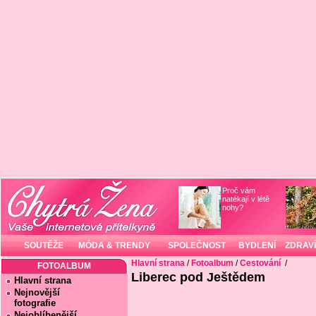
Proč vám
natékají v létě
nohy?
SOUTĚŽE
MÓDA & TRENDY
SPOLEČNOST
BYDLENÍ
ZDRAVÍ
Hlavní strana
/
Fotoalbum
/
Cestování
/
FOTOALBUM
Liberec pod Ještědem
Hlavní strana
Nejnovější
fotografie
Nejoblíbenější