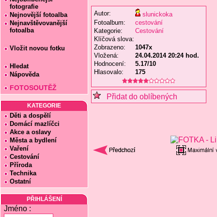
fotografie
Autor:
slunickoka
Nejnovější fotoalba
Fotoalbum:
cestování
Nejnavštěvovanější
fotoalba
Kategorie:
Cestování
Klíčová slova:
Zobrazeno:
1047x
Vložit novou fotku
Vložená:
24.04.2014 20:24 hod.
Hodnocení:
5.17/10
Hledat
Hlasovalo:
175
Nápověda
FOTOSOUTĚŽ
Přidat do oblíbených
KATEGORIE
Děti a dospělí
Domácí mazlíčci
Akce a oslavy
Města a bydlení
Vaření
Cestování
Příroda
Technika
Ostatní
PŘIHLÁŠENÍ
Jméno :