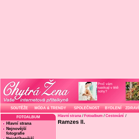
Proč vám
natékají v létě
nohy?
SOUTĚŽE
MÓDA & TRENDY
SPOLEČNOST
BYDLENÍ
ZDRAVÍ
Hlavní strana
/
Fotoalbum
/
Cestování
/
FOTOALBUM
Ramzes ll.
Hlavní strana
Nejnovější
fotografie
Nejoblíbenější