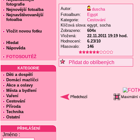
fotografie
Autor:
duscha
Nejnovější fotoalba
Fotoalbum:
Egypt
Nejnavštěvovanější
fotoalba
Kategorie:
Cestování
Klíčová slova:
egypt, socha
Zobrazeno:
604x
Vložit novou fotku
Vložená:
22.11.2011 19:19 hod.
Hodnocení:
6.23/10
Hledat
Hlasovalo:
146
Nápověda
FOTOSOUTĚŽ
Přidat do oblíbených
KATEGORIE
Děti a dospělí
Domácí mazlíčci
Akce a oslavy
Města a bydlení
Vaření
Cestování
Příroda
Technika
Ostatní
PŘIHLÁŠENÍ
Jméno :