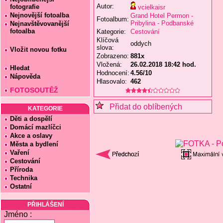
Autor:
fotografie
vcielkaisr
Nejnovější fotoalba
Grand Hotel Permon -
Fotoalbum:
Pribylina - Podbanské
Nejnavštěvovanější
fotoalba
Kategorie:
Cestování
Klíčová
oddych
slova:
Vložit novou fotku
Zobrazeno:
881x
Vložená:
26.02.2018 18:42 hod.
Hledat
Hodnocení:
4.56/10
Nápověda
Hlasovalo:
462
FOTOSOUTĚŽ
Přidat do oblíbených
KATEGORIE
Děti a dospělí
Domácí mazlíčci
Akce a oslavy
Města a bydlení
Vaření
Cestování
Příroda
Technika
Ostatní
PŘIHLÁŠENÍ
Jméno :