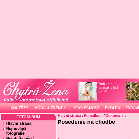
Proč vám
natékají v létě
nohy?
SOUTĚŽE
MÓDA & TRENDY
SPOLEČNOST
BYDLENÍ
ZDRAVÍ
Hlavní strana
/
Fotoalbum
/
Cestování
/
FOTOALBUM
Posedenie na chodbe
Hlavní strana
Nejnovější
fotografie
Nejoblíbenější