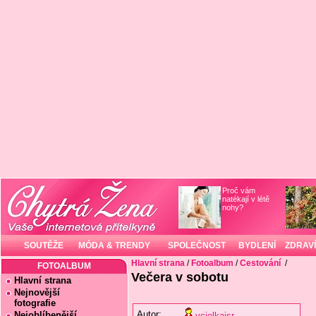
Proč vám
natékají v létě
nohy?
SOUTĚŽE
MÓDA & TRENDY
SPOLEČNOST
BYDLENÍ
ZDRAVÍ
Hlavní strana
/
Fotoalbum
/
Cestování
/
FOTOALBUM
Večera v sobotu
Hlavní strana
Nejnovější
fotografie
Autor:
Nejoblíbenější
vcielkaisr