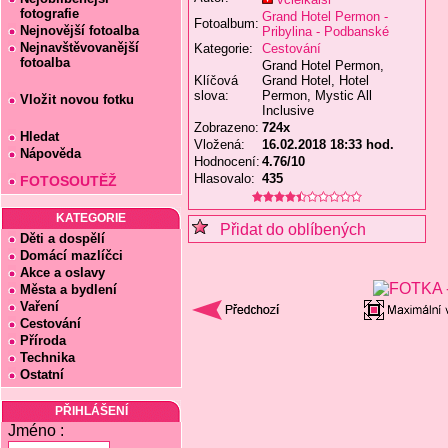
fotografie
Grand Hotel Permon -
Fotoalbum:
Nejnovější fotoalba
Pribylina - Podbanské
Nejnavštěvovanější
Kategorie:
Cestování
fotoalba
Grand Hotel Permon,
Klíčová
Grand Hotel, Hotel
slova:
Permon, Mystic All
Vložit novou fotku
Inclusive
Zobrazeno:
724x
Hledat
Vložená:
16.02.2018 18:33 hod.
Nápověda
Hodnocení:
4.76/10
Hlasovalo:
435
FOTOSOUTĚŽ
KATEGORIE
Přidat do oblíbených
Děti a dospělí
Domácí mazlíčci
Akce a oslavy
Města a bydlení
Vaření
Cestování
Příroda
Technika
Ostatní
PŘIHLÁŠENÍ
Jméno :