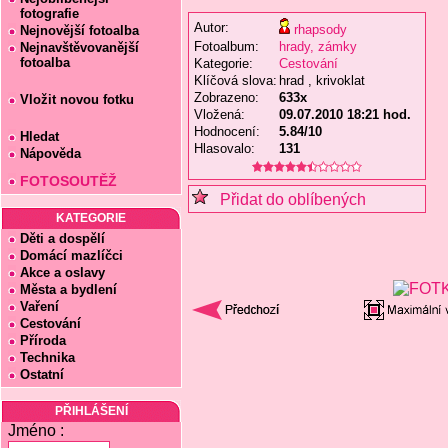
fotografie
Autor:
rhapsody
Nejnovější fotoalba
Fotoalbum:
hrady, zámky
Nejnavštěvovanější
fotoalba
Kategorie:
Cestování
Klíčová slova:
hrad , krivoklat
Zobrazeno:
633x
Vložit novou fotku
Vložená:
09.07.2010 18:21 hod.
Hodnocení:
5.84/10
Hledat
Hlasovalo:
131
Nápověda
FOTOSOUTĚŽ
Přidat do oblíbených
KATEGORIE
Děti a dospělí
Domácí mazlíčci
Akce a oslavy
Města a bydlení
Vaření
Cestování
Příroda
Technika
Ostatní
PŘIHLÁŠENÍ
Jméno :