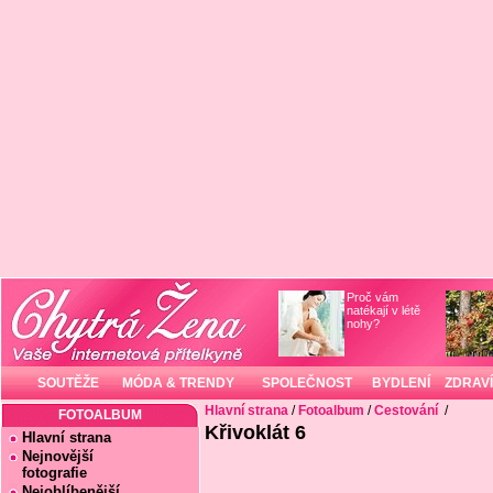
Proč vám
natékají v létě
nohy?
SOUTĚŽE
MÓDA & TRENDY
SPOLEČNOST
BYDLENÍ
ZDRAVÍ
Hlavní strana
/
Fotoalbum
/
Cestování
/
FOTOALBUM
Křivoklát 6
Hlavní strana
Nejnovější
fotografie
Nejoblíbenější