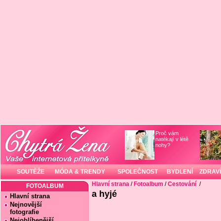
Proč vám
natékají v létě
nohy?
SOUTĚŽE
MÓDA & TRENDY
SPOLEČNOST
BYDLENÍ
ZDRAVÍ
Hlavní strana
/
Fotoalbum
/
Cestování
/
FOTOALBUM
a hyjé
Hlavní strana
Nejnovější
fotografie
Nejoblíbenější