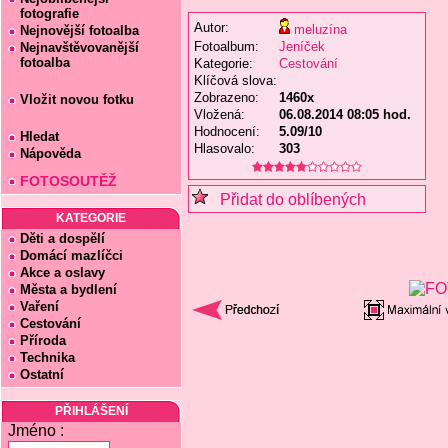
fotografie
Autor:
meluzína
Nejnovější fotoalba
Fotoalbum:
Jeníček
Nejnavštěvovanější
fotoalba
Kategorie:
Cestování
Klíčová slova:
Zobrazeno:
1460x
Vložit novou fotku
Vložená:
06.08.2014 08:05 hod.
Hodnocení:
5.09/10
Hledat
Hlasovalo:
303
Nápověda
FOTOSOUTĚŽ
Přidat do oblíbených
KATEGORIE
Děti a dospělí
Domácí mazlíčci
Akce a oslavy
Města a bydlení
Vaření
Cestování
Příroda
Technika
Ostatní
PŘIHLÁŠENÍ
Jméno :