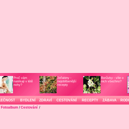
Proč vám
Jeřabiny -
Borůvky - víte o
natékají v létě
nejoblíbenější
nich všechno?
nohy?
recepty
LEČNOST
BYDLENÍ
ZDRAVÍ
CESTOVÁNÍ
RECEPTY
ZÁBAVA
ROD
/
Fotoalbum
/
Cestování
/