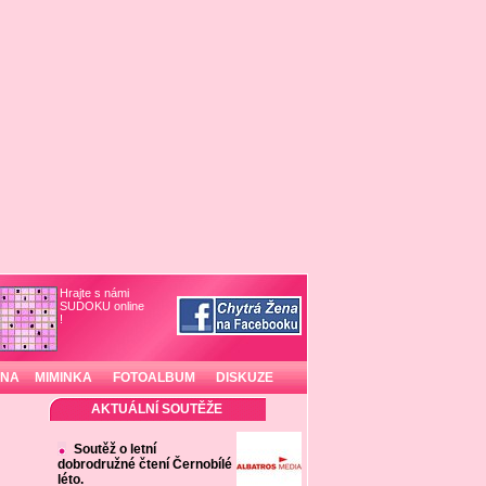
Hrajte s námi
SUDOKU online
!
INA
MIMINKA
FOTOALBUM
DISKUZE
AKTUÁLNÍ SOUTĚŽE
Soutěž o letní
dobrodružné čtení Černobílé
léto.