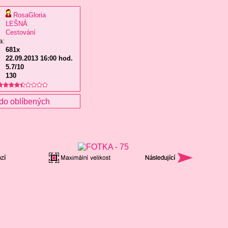
RosaGloria
LEŠNÁ
Cestování
a:
681x
22.09.2013 16:00 hod.
5.7/10
130
do oblíbených