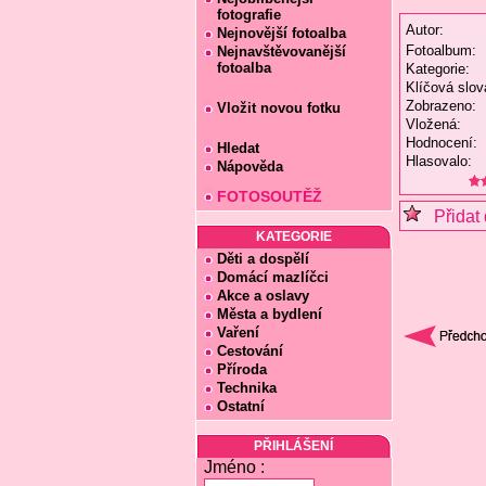
fotografie
Autor:
Nejnovější fotoalba
Fotoalbum:
Nejnavštěvovanější
fotoalba
Kategorie:
Klíčová slov
Zobrazeno:
Vložit novou fotku
Vložená:
Hodnocení:
Hledat
Hlasovalo:
Nápověda
FOTOSOUTĚŽ
Přidat 
KATEGORIE
Děti a dospělí
Domácí mazlíčci
Akce a oslavy
Města a bydlení
Vaření
Cestování
Příroda
Technika
Ostatní
PŘIHLÁŠENÍ
Jméno :