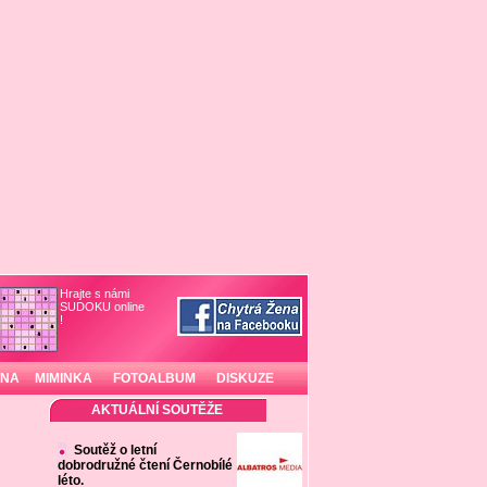
Hrajte s námi
SUDOKU online
!
INA
MIMINKA
FOTOALBUM
DISKUZE
AKTUÁLNÍ SOUTĚŽE
Soutěž o letní
dobrodružné čtení Černobílé
léto.