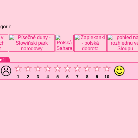
gorii:
ní
1
2
3
4
5
6
7
8
9
10