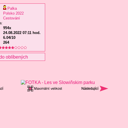
Palka
Polsko 2022
Cestování
a:
954x
24.08.2022 07:11 hod.
6.04/10
264
do oblíbených