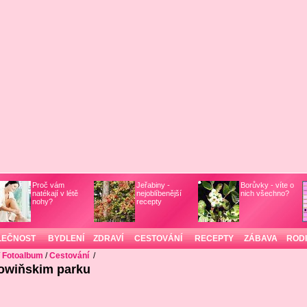
Proč vám
Jeřabiny -
Borůvky - víte o
natékají v létě
nejoblíbenější
nich všechno?
nohy?
recepty
LEČNOST
BYDLENÍ
ZDRAVÍ
CESTOVÁNÍ
RECEPTY
ZÁBAVA
ROD
/
Fotoalbum
/
Cestování
/
lowiňskim parku