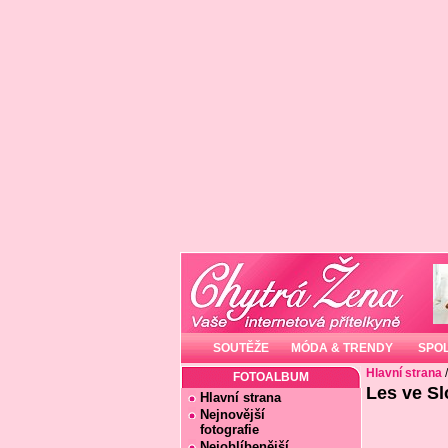
SOUTĚŽE
MÓDA & TRENDY
SPO
Hlavní strana
FOTOALBUM
Les ve S
Hlavní strana
Nejnovější
fotografie
Nejoblíbenější