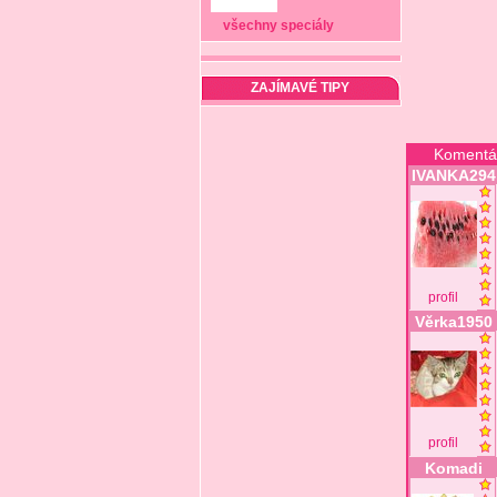
všechny speciály
ZAJÍMAVÉ TIPY
Komentá
IVANKA294
profil
Věrka1950
profil
Komadi