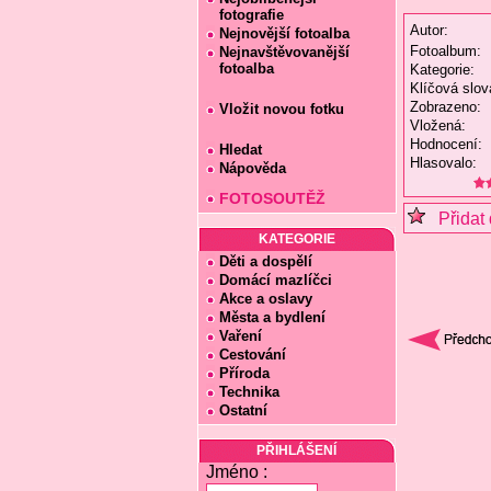
fotografie
Autor:
Nejnovější fotoalba
Fotoalbum:
Nejnavštěvovanější
fotoalba
Kategorie:
Klíčová slov
Zobrazeno:
Vložit novou fotku
Vložená:
Hodnocení:
Hledat
Hlasovalo:
Nápověda
FOTOSOUTĚŽ
Přidat 
KATEGORIE
Děti a dospělí
Domácí mazlíčci
Akce a oslavy
Města a bydlení
Vaření
Cestování
Příroda
Technika
Ostatní
PŘIHLÁŠENÍ
Jméno :