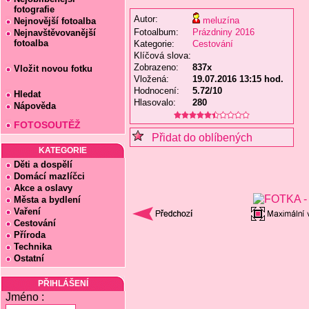
fotografie
Autor:
meluzína
Nejnovější fotoalba
Fotoalbum:
Prázdniny 2016
Nejnavštěvovanější
fotoalba
Kategorie:
Cestování
Klíčová slova:
Zobrazeno:
837x
Vložit novou fotku
Vložená:
19.07.2016 13:15 hod.
Hodnocení:
5.72/10
Hledat
Hlasovalo:
280
Nápověda
FOTOSOUTĚŽ
Přidat do oblíbených
KATEGORIE
Děti a dospělí
Domácí mazlíčci
Akce a oslavy
Města a bydlení
Vaření
Cestování
Příroda
Technika
Ostatní
PŘIHLÁŠENÍ
Jméno :