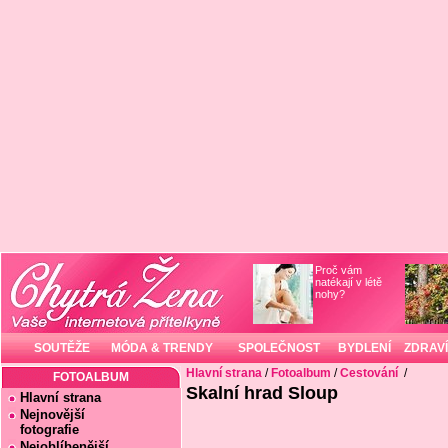
Proč vám
natékají v létě
nohy?
SOUTĚŽE
MÓDA & TRENDY
SPOLEČNOST
BYDLENÍ
ZDRAVÍ
Hlavní strana
/
Fotoalbum
/
Cestování
/
FOTOALBUM
Skalní hrad Sloup
Hlavní strana
Nejnovější
fotografie
Nejoblíbenější