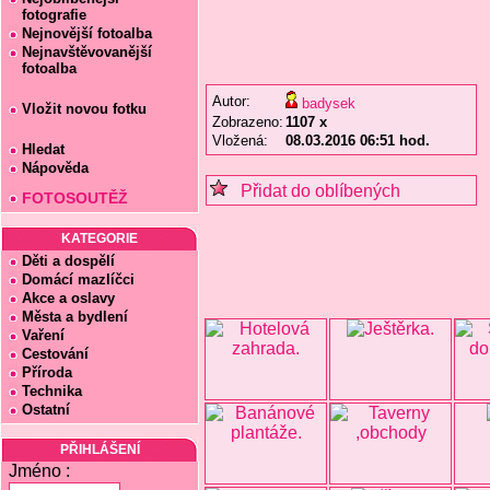
fotografie
Nejnovější fotoalba
Nejnavštěvovanější
fotoalba
Autor:
badysek
Vložit novou fotku
Zobrazeno:
1107 x
Vložená:
08.03.2016 06:51 hod.
Hledat
Nápověda
Přidat do oblíbených
FOTOSOUTĚŽ
KATEGORIE
Děti a dospělí
Domácí mazlíčci
Akce a oslavy
Města a bydlení
Vaření
Cestování
Příroda
Technika
Ostatní
PŘIHLÁŠENÍ
Jméno :