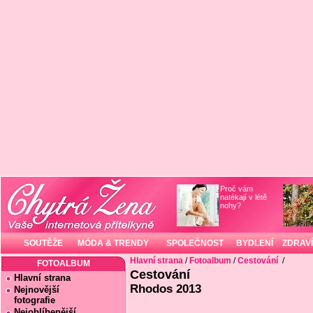
Proč vám
natékají v létě
nohy?
SOUTĚŽE
MÓDA & TRENDY
SPOLEČNOST
BYDLENÍ
ZDRAVÍ
Hlavní strana
/
Fotoalbum
/
Cestování
/
FOTOALBUM
Cestování
Hlavní strana
Rhodos 2013
Nejnovější
fotografie
Nejoblíbenější