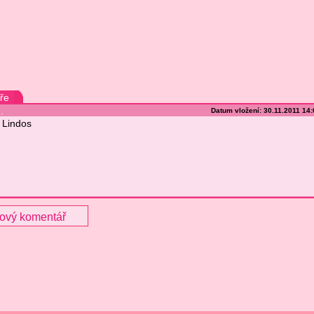
ře
.
Datum vložení: 30.11.2011 14
Lindos
nový komentář