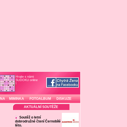
Hrajte s námi
SUDOKU online
!
INA
MIMINKA
FOTOALBUM
DISKUZE
AKTUÁLNÍ SOUTĚŽE
Soutěž o letní
dobrodružné čtení Černobílé
léto.