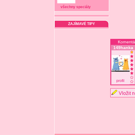
všechny speciály
ZAJÍMAVÉ TIPY
Komentá
149hanka
profil
Vložit 