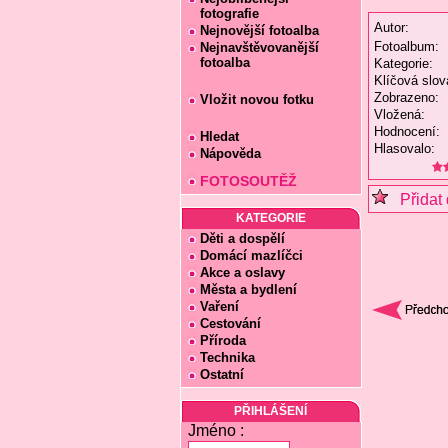
fotografie
Autor:
Nejnovější fotoalba
Fotoalbum:
Nejnavštěvovanější
fotoalba
Kategorie:
Klíčová slov
Zobrazeno:
Vložit novou fotku
Vložená:
Hodnocení:
Hledat
Hlasovalo:
Nápověda
FOTOSOUTĚŽ
Přidat 
KATEGORIE
Děti a dospělí
Domácí mazlíčci
Akce a oslavy
Města a bydlení
Vaření
Cestování
Příroda
Technika
Ostatní
PŘIHLÁŠENÍ
Jméno :