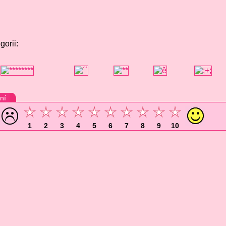
gorii:
ní
1
2
3
4
5
6
7
8
9
10