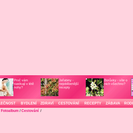
Proč vám
Jeřabiny -
Borůvky - víte o
natékají v létě
nejoblíbenější
nich všechno?
nohy?
recepty
LEČNOST
BYDLENÍ
ZDRAVÍ
CESTOVÁNÍ
RECEPTY
ZÁBAVA
ROD
/
Fotoalbum
/
Cestování
/