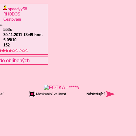
speedyy58
RHODOS
Cestování
a:
553x
30.11.2011 13:49 hod.
5.05/10
152
do oblíbených