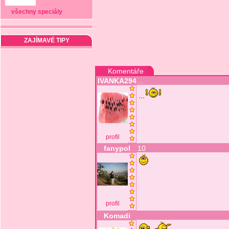
všechny speciály
ZAJÍMAVÉ TIPY
Komentáře
IVANKA294
...
...
profil
fanypol
10
profil
Komadi