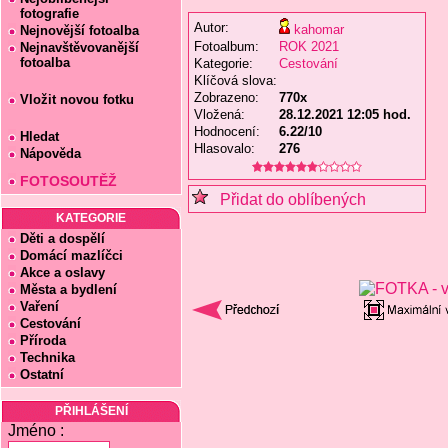
fotografie
Autor:
kahomar
Nejnovější fotoalba
Fotoalbum:
ROK 2021
Nejnavštěvovanější
fotoalba
Kategorie:
Cestování
Klíčová slova:
Zobrazeno:
770x
Vložit novou fotku
Vložená:
28.12.2021 12:05 hod.
Hodnocení:
6.22/10
Hledat
Hlasovalo:
276
Nápověda
FOTOSOUTĚŽ
Přidat do oblíbených
KATEGORIE
Děti a dospělí
Domácí mazlíčci
Akce a oslavy
Města a bydlení
Vaření
Cestování
Příroda
Technika
Ostatní
PŘIHLÁŠENÍ
Jméno :