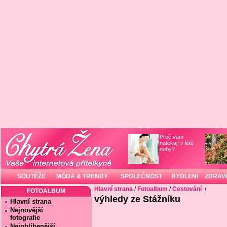
Proč vám
natékají v létě
nohy?
SOUTĚŽE
MÓDA & TRENDY
SPOLEČNOST
BYDLENÍ
ZDRAVÍ
Hlavní strana
/
Fotoalbum
/
Cestování
/
FOTOALBUM
výhledy ze Stážníku
Hlavní strana
Nejnovější
fotografie
Nejoblíbenější