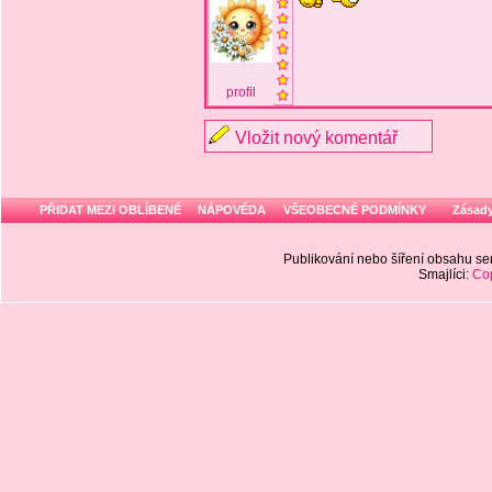
profil
Vložit nový komentář
PŘIDAT MEZI OBLÍBENÉ
NÁPOVĚDA
VŠEOBECNÉ PODMÍNKY
Zásady
Publikování nebo šíření obsahu 
Smajlíci:
Cop