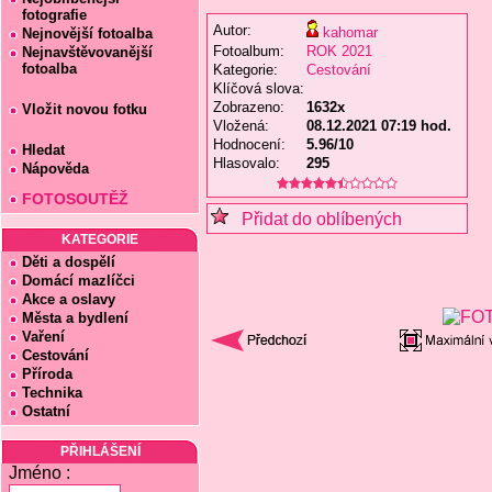
fotografie
Autor:
kahomar
Nejnovější fotoalba
Fotoalbum:
ROK 2021
Nejnavštěvovanější
fotoalba
Kategorie:
Cestování
Klíčová slova:
Zobrazeno:
1632x
Vložit novou fotku
Vložená:
08.12.2021 07:19 hod.
Hodnocení:
5.96/10
Hledat
Hlasovalo:
295
Nápověda
FOTOSOUTĚŽ
Přidat do oblíbených
KATEGORIE
Děti a dospělí
Domácí mazlíčci
Akce a oslavy
Města a bydlení
Vaření
Cestování
Příroda
Technika
Ostatní
PŘIHLÁŠENÍ
Jméno :