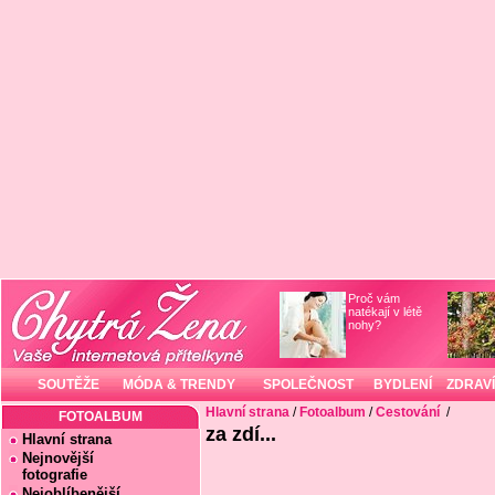
Proč vám
natékají v létě
nohy?
SOUTĚŽE
MÓDA & TRENDY
SPOLEČNOST
BYDLENÍ
ZDRAVÍ
Hlavní strana
/
Fotoalbum
/
Cestování
/
FOTOALBUM
za zdí...
Hlavní strana
Nejnovější
fotografie
Nejoblíbenější