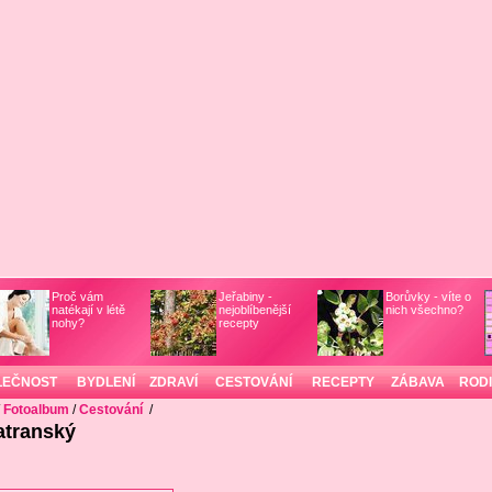
Proč vám
Jeřabiny -
Borůvky - víte o
natékají v létě
nejoblíbenější
nich všechno?
nohy?
recepty
LEČNOST
BYDLENÍ
ZDRAVÍ
CESTOVÁNÍ
RECEPTY
ZÁBAVA
ROD
/
Fotoalbum
/
Cestování
/
atranský