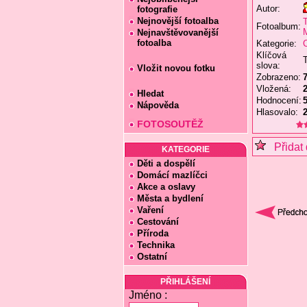
Autor:
fotografie
Nejnovější fotoalba
T
Fotoalbum:
Nejnavštěvovanější
fotoalba
Kategorie:
Klíčová
slova:
Vložit novou fotku
Zobrazeno:
Vložená:
2
Hledat
Hodnocení:
5
Nápověda
Hlasovalo:
FOTOSOUTĚŽ
Přidat 
KATEGORIE
Děti a dospělí
Domácí mazlíčci
Akce a oslavy
Města a bydlení
Vaření
Cestování
Příroda
Technika
Ostatní
PŘIHLÁŠENÍ
Jméno :