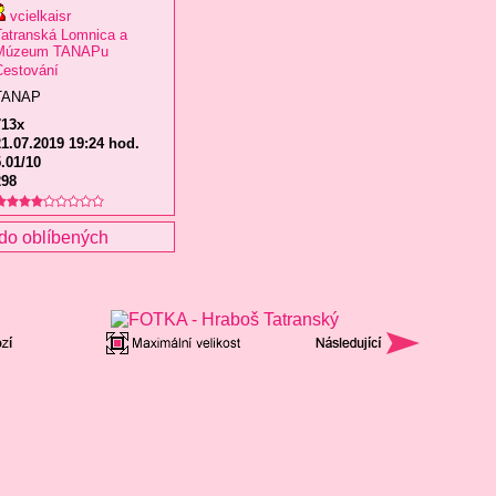
vcielkaisr
atranská Lomnica a
Múzeum TANAPu
Cestování
TANAP
713x
1.07.2019 19:24 hod.
.01/10
298
do oblíbených