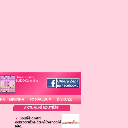
Hrajte s námi
SUDOKU online
!
INA
MIMINKA
FOTOALBUM
DISKUZE
AKTUÁLNÍ SOUTĚŽE
Soutěž o letní
dobrodružné čtení Černobílé
léto.