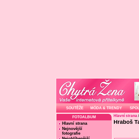
SOUTĚŽE
MÓDA & TRENDY
SPO
Hlavní strana
FOTOALBUM
Hraboš T
Hlavní strana
Nejnovější
fotografie
Nejoblíbenější