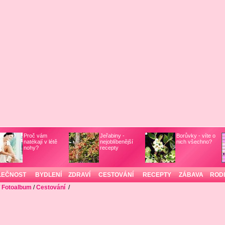
Proč vám
Jeřabiny -
Borůvky - víte o
natékají v létě
nejoblíbenější
nich všechno?
nohy?
recepty
LEČNOST
BYDLENÍ
ZDRAVÍ
CESTOVÁNÍ
RECEPTY
ZÁBAVA
ROD
/
Fotoalbum
/
Cestování
/