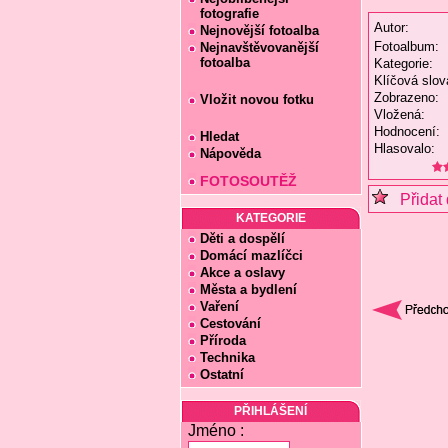
fotografie
Autor:
Nejnovější fotoalba
Fotoalbum:
Nejnavštěvovanější
fotoalba
Kategorie:
Klíčová slov
Zobrazeno:
Vložit novou fotku
Vložená:
Hodnocení:
Hledat
Hlasovalo:
Nápověda
FOTOSOUTĚŽ
Přidat 
KATEGORIE
Děti a dospělí
Domácí mazlíčci
Akce a oslavy
Města a bydlení
Vaření
Cestování
Příroda
Technika
Ostatní
PŘIHLÁŠENÍ
Jméno :