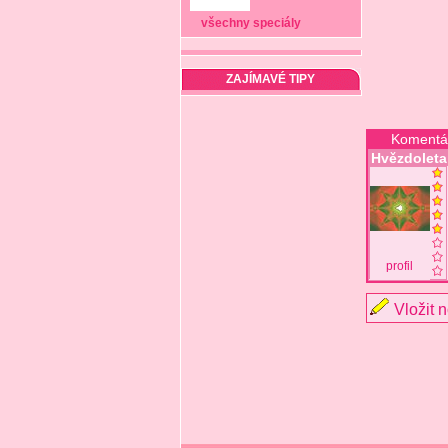
všechny speciály
ZAJÍMAVÉ TIPY
Komentá
Hvězdoleta
profil
Vložit 