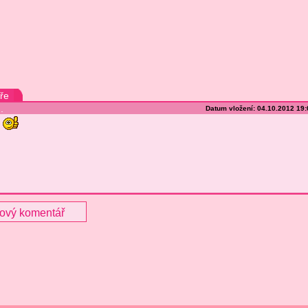
ře
.
Datum vložení: 04.10.2012 19
nový komentář