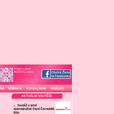
Hrajte s námi
SUDOKU online
!
INA
MIMINKA
FOTOALBUM
DISKUZE
AKTUÁLNÍ SOUTĚŽE
Soutěž o letní
dobrodružné čtení Černobílé
léto.