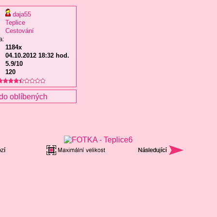
daja55
Teplice
Cestování
a:
1184x
04.10.2012 18:32 hod.
5.9/10
120
do oblíbených