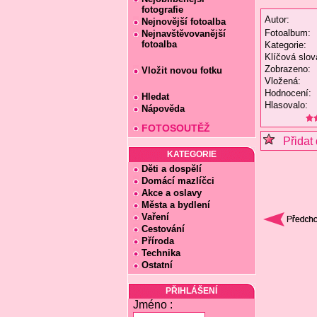
fotografie
Autor:
Nejnovější fotoalba
Fotoalbum:
Nejnavštěvovanější
fotoalba
Kategorie:
Klíčová slov
Zobrazeno:
Vložit novou fotku
Vložená:
Hodnocení:
Hledat
Hlasovalo:
Nápověda
FOTOSOUTĚŽ
Přidat 
KATEGORIE
Děti a dospělí
Domácí mazlíčci
Akce a oslavy
Města a bydlení
Vaření
Cestování
Příroda
Technika
Ostatní
PŘIHLÁŠENÍ
Jméno :