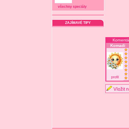
všechny speciály
ZAJÍMAVÉ TIPY
Komentá
Komadi
profil
Vložit 