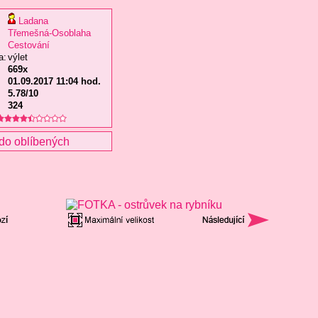
Ladana
Třemešná-Osoblaha
Cestování
a:
výlet
669x
01.09.2017 11:04 hod.
5.78/10
324
do oblíbených