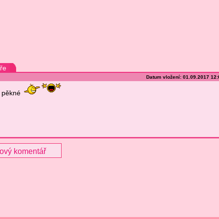
ře
Datum vložení: 01.09.2017 12
pěkné
nový komentář