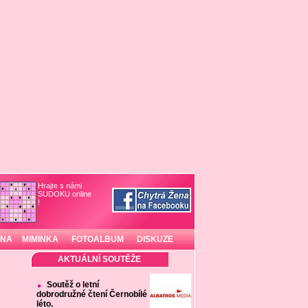
Hrajte s námi
SUDOKU online
!
INA
MIMINKA
FOTOALBUM
DISKUZE
AKTUÁLNÍ SOUTĚŽE
Soutěž o letní
dobrodružné čtení Černobílé
léto.