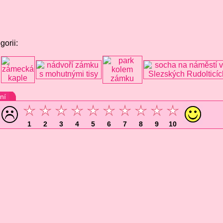
gorii:
ní
1
2
3
4
5
6
7
8
9
10