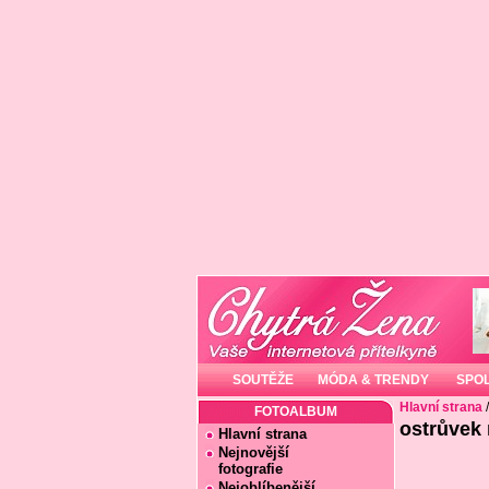
SOUTĚŽE
MÓDA & TRENDY
SPO
Hlavní strana
FOTOALBUM
ostrůvek 
Hlavní strana
Nejnovější
fotografie
Nejoblíbenější