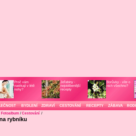
Proč vám
Jeřabiny -
Borůvky - víte o
natékají v létě
nejoblíbenější
nich všechno?
nohy?
recepty
LEČNOST
BYDLENÍ
ZDRAVÍ
CESTOVÁNÍ
RECEPTY
ZÁBAVA
ROD
/
Fotoalbum
/
Cestování
/
na rybníku