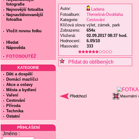
fotografie
Autor:
Ladana
Nejnovější fotoalba
Fotoalbum:
Třemešná-Osoblaha
Nejnavštěvovanější
fotoalba
Kategorie:
Cestování
Klíčová slova:
výlet, zámek, park
Zobrazeno:
654x
Vložit novou fotku
Vložená:
02.09.2017 08:37 hod.
Hodnocení:
6.05/10
Hledat
Hlasovalo:
333
Nápověda
FOTOSOUTĚŽ
Přidat do oblíbených
KATEGORIE
Děti a dospělí
Domácí mazlíčci
Akce a oslavy
Města a bydlení
Vaření
Cestování
Příroda
Technika
Ostatní
PŘIHLÁŠENÍ
Jméno :