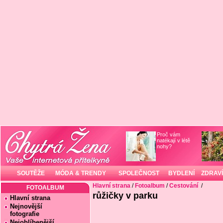
Proč vám
natékají v létě
nohy?
SOUTĚŽE
MÓDA & TRENDY
SPOLEČNOST
BYDLENÍ
ZDRAVÍ
Hlavní strana
/
Fotoalbum
/
Cestování
/
FOTOALBUM
růžičky v parku
Hlavní strana
Nejnovější
fotografie
Nejoblíbenější