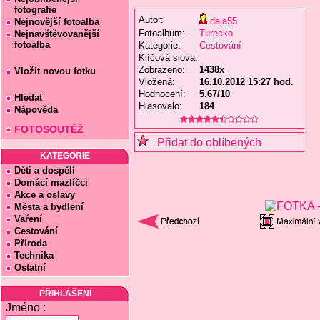
fotografie
Autor:
daja55
Nejnovější fotoalba
Fotoalbum:
Turecko
Nejnavštěvovanější
fotoalba
Kategorie:
Cestování
Klíčová slova:
Zobrazeno:
1438x
Vložit novou fotku
Vložená:
16.10.2012 15:27 hod.
Hodnocení:
5.67/10
Hledat
Hlasovalo:
184
Nápověda
FOTOSOUTĚŽ
Přidat do oblíbených
KATEGORIE
Děti a dospělí
Domácí mazlíčci
Akce a oslavy
Města a bydlení
Vaření
Cestování
Příroda
Technika
Ostatní
PŘIHLÁŠENÍ
Jméno :