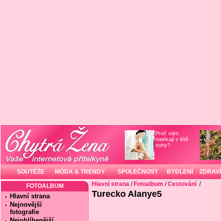
Proč vám
natékají v létě
nohy?
SOUTĚŽE
MÓDA & TRENDY
SPOLEČNOST
BYDLENÍ
ZDRAVÍ
Hlavní strana
/
Fotoalbum
/
Cestování
/
FOTOALBUM
Turecko Alanye5
Hlavní strana
Nejnovější
fotografie
Nejoblíbenější