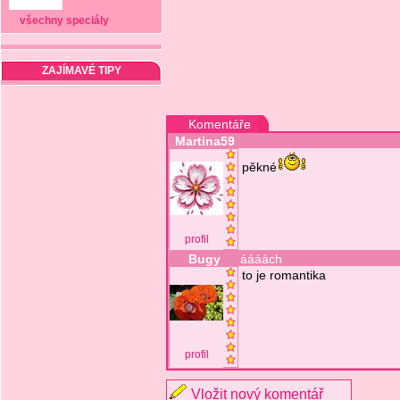
všechny speciály
ZAJÍMAVÉ TIPY
Komentáře
Martina59
pěkné
profil
Bugy
áááách
to je romantika
profil
Vložit nový komentář