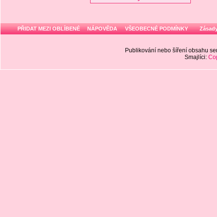
PŘIDAT MEZI OBLÍBENÉ
NÁPOVĚDA
VŠEOBECNÉ PODMÍNKY
Zásady
Publikování nebo šíření obsahu 
Smajlíci:
Cop