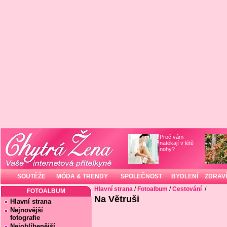
Proč vám
natékají v létě
nohy?
SOUTĚŽE
MÓDA & TRENDY
SPOLEČNOST
BYDLENÍ
ZDRAVÍ
Hlavní strana
/
Fotoalbum
/
Cestování
/
FOTOALBUM
Na Větruši
Hlavní strana
Nejnovější
fotografie
Nejoblíbenější