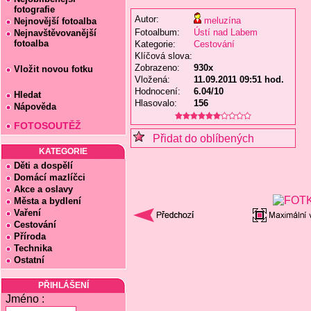
fotografie
Autor:
meluzína
Nejnovější fotoalba
Fotoalbum:
Ústí nad Labem
Nejnavštěvovanější
fotoalba
Kategorie:
Cestování
Klíčová slova:
Zobrazeno:
930x
Vložit novou fotku
Vložená:
11.09.2011 09:51 hod.
Hodnocení:
6.04/10
Hledat
Hlasovalo:
156
Nápověda
FOTOSOUTĚŽ
Přidat do oblíbených
KATEGORIE
Děti a dospělí
Domácí mazlíčci
Akce a oslavy
Města a bydlení
Vaření
Cestování
Příroda
Technika
Ostatní
PŘIHLÁŠENÍ
Jméno :