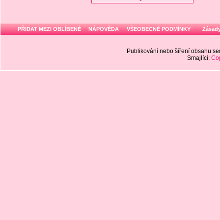
PŘIDAT MEZI OBLÍBENÉ
NÁPOVĚDA
VŠEOBECNÉ PODMÍNKY
Zásady
Publikování nebo šíření obsahu 
Smajlíci:
Cop