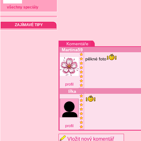
všechny speciály
ZAJÍMAVÉ TIPY
Komentáře
Martina59
pěkné foto
profil
Iřka
.
profil
Vložit nový komentář