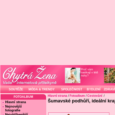
Proč vám
natékají v létě
nohy?
SOUTĚŽE
MÓDA & TRENDY
SPOLEČNOST
BYDLENÍ
ZDRAVÍ
Hlavní strana
/
Fotoalbum
/
Cestování
/
FOTOALBUM
Šumavské podhůří, ideální kraj
Hlavní strana
Nejnovější
fotografie
Nejoblíbenější