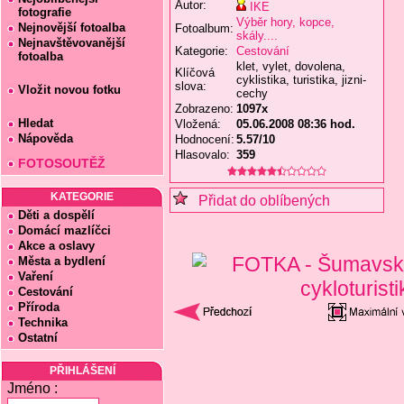
Autor:
IKE
fotografie
Výběr hory, kopce,
Nejnovější fotoalba
Fotoalbum:
skály....
Nejnavštěvovanější
Kategorie:
Cestování
fotoalba
klet, vylet, dovolena,
Klíčová
cyklistika, turistika, jizni-
slova:
Vložit novou fotku
cechy
Zobrazeno:
1097x
Hledat
Vložená:
05.06.2008 08:36 hod.
Nápověda
Hodnocení:
5.57/10
Hlasovalo:
359
FOTOSOUTĚŽ
KATEGORIE
Přidat do oblíbených
Děti a dospělí
Domácí mazlíčci
Akce a oslavy
Města a bydlení
Vaření
Cestování
Příroda
Technika
Ostatní
PŘIHLÁŠENÍ
Jméno :