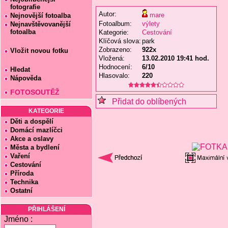
fotografie
Autor:
mare
Nejnovější fotoalba
Fotoalbum:
výlety
Nejnavštěvovanější
fotoalba
Kategorie:
Cestování
Klíčová slova:
park
Zobrazeno:
922x
Vložit novou fotku
Vložená:
13.02.2010 19:41 hod.
Hodnocení:
6/10
Hledat
Hlasovalo:
220
Nápověda
FOTOSOUTĚŽ
Přidat do oblíbených
KATEGORIE
Děti a dospělí
Domácí mazlíčci
Akce a oslavy
Města a bydlení
Vaření
Cestování
Příroda
Technika
Ostatní
PŘIHLÁŠENÍ
Jméno :