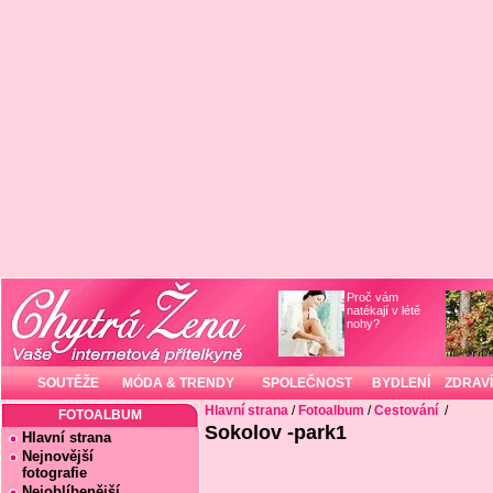
Proč vám
natékají v létě
nohy?
SOUTĚŽE
MÓDA & TRENDY
SPOLEČNOST
BYDLENÍ
ZDRAVÍ
Hlavní strana
/
Fotoalbum
/
Cestování
/
FOTOALBUM
Sokolov -park1
Hlavní strana
Nejnovější
fotografie
Nejoblíbenější