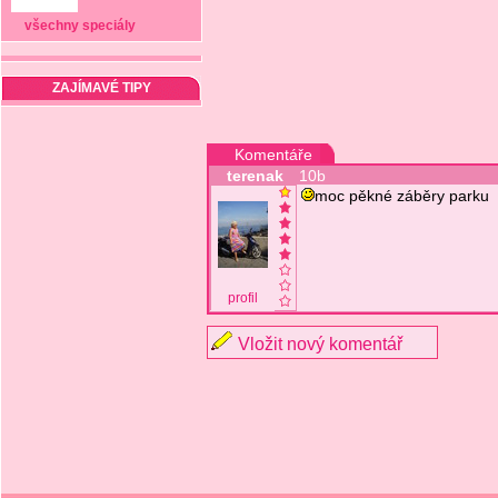
všechny speciály
ZAJÍMAVÉ TIPY
Komentáře
terenak
10b
moc pěkné záběry parku
profil
Vložit nový komentář