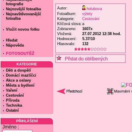
fotografie
Autor:
holubova
Nejnovější fotoalba
Fotoalbum:
výlety
Nejnavštěvovanější
fotoalba
Kategorie:
Cestování
Klíčová slova:
a
Zobrazeno:
1607x
Vložit novou fotku
Vložená:
27.07.2012 12:38 hod.
Hodnocení:
5.37/10
Hledat
Hlasovalo:
132
Nápověda
FOTOSOUTĚŽ
Přidat do oblíbených
KATEGORIE
Děti a dospělí
Domácí mazlíčci
Akce a oslavy
Města a bydlení
Vaření
Cestování
Příroda
Technika
Ostatní
PŘIHLÁŠENÍ
Jméno :