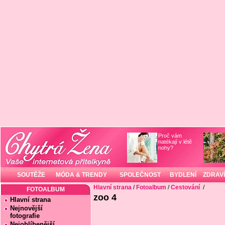
Proč vám
natékají v létě
nohy?
SOUTĚŽE
MÓDA & TRENDY
SPOLEČNOST
BYDLENÍ
ZDRAVÍ
Hlavní strana
/
Fotoalbum
/
Cestování
/
FOTOALBUM
zoo 4
Hlavní strana
Nejnovější
fotografie
Nejoblíbenější