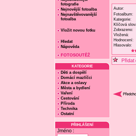
fotografie
Autor:
Nejnovější fotoalba
Fotoalbum:
Nejnavštěvovanější
fotoalba
Kategorie:
Klíčová slov
Zobrazeno:
Vložit novou fotku
Vložená:
Hodnocení:
Hledat
Hlasovalo:
Nápověda
FOTOSOUTĚŽ
Přidat 
KATEGORIE
Děti a dospělí
Domácí mazlíčci
Akce a oslavy
Města a bydlení
Vaření
Cestování
Příroda
Technika
Ostatní
PŘIHLÁŠENÍ
Jméno :