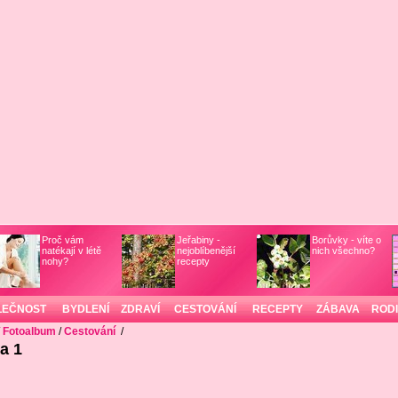
Proč vám
Jeřabiny -
Borůvky - víte o
natékají v létě
nejoblíbenější
nich všechno?
nohy?
recepty
LEČNOST
BYDLENÍ
ZDRAVÍ
CESTOVÁNÍ
RECEPTY
ZÁBAVA
ROD
/
Fotoalbum
/
Cestování
/
a 1