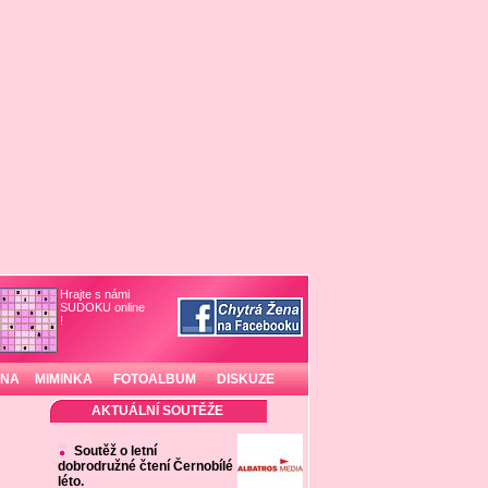
Hrajte s námi
SUDOKU online
!
INA
MIMINKA
FOTOALBUM
DISKUZE
AKTUÁLNÍ SOUTĚŽE
Soutěž o letní
dobrodružné čtení Černobílé
léto.