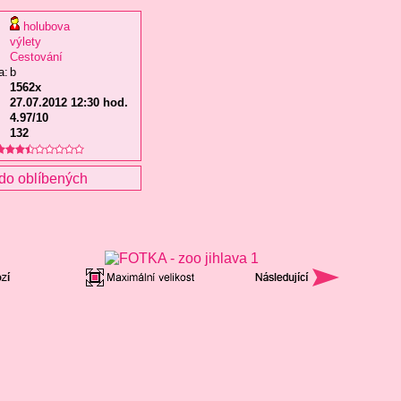
holubova
výlety
Cestování
a:
b
1562x
27.07.2012 12:30 hod.
4.97/10
132
do oblíbených