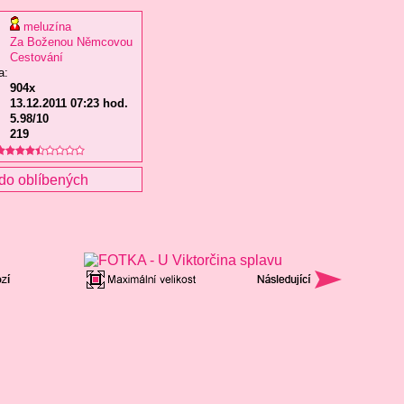
meluzína
Za Boženou Němcovou
Cestování
a:
904x
13.12.2011 07:23 hod.
5.98/10
219
do oblíbených