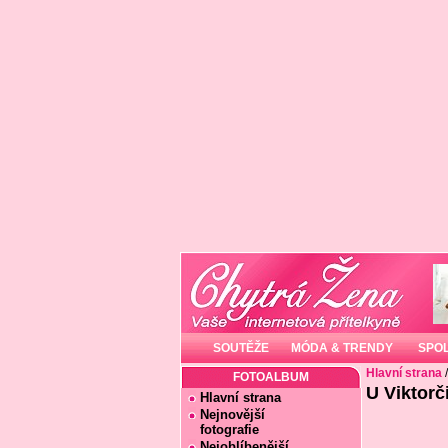
SOUTĚŽE
MÓDA & TRENDY
SPO
Hlavní strana
FOTOALBUM
U Viktorč
Hlavní strana
Nejnovější
fotografie
Nejoblíbenější