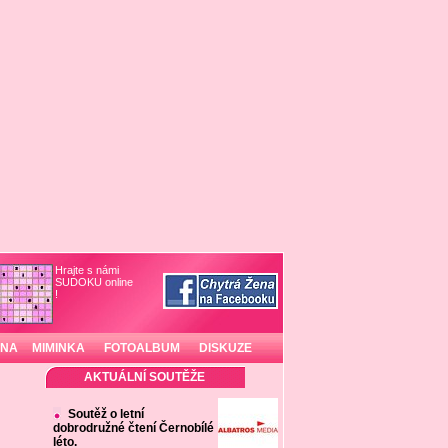
Hrajte s námi
SUDOKU online
!
INA
MIMINKA
FOTOALBUM
DISKUZE
AKTUÁLNÍ SOUTĚŽE
Soutěž o letní
dobrodružné čtení Černobílé
léto.