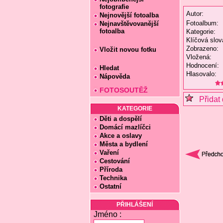
fotografie
Autor:
Nejnovější fotoalba
Fotoalbum:
Nejnavštěvovanější
fotoalba
Kategorie:
Klíčová slov
Zobrazeno:
Vložit novou fotku
Vložená:
Hodnocení:
Hledat
Hlasovalo:
Nápověda
FOTOSOUTĚŽ
Přidat 
KATEGORIE
Děti a dospělí
Domácí mazlíčci
Akce a oslavy
Města a bydlení
Vaření
Cestování
Příroda
Technika
Ostatní
PŘIHLÁŠENÍ
Jméno :