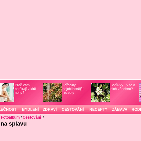
Proč vám
Jeřabiny -
Borůvky - víte o
natékají v létě
nejoblíbenější
nich všechno?
nohy?
recepty
LEČNOST
BYDLENÍ
ZDRAVÍ
CESTOVÁNÍ
RECEPTY
ZÁBAVA
ROD
/
Fotoalbum
/
Cestování
/
ina splavu