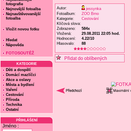
fotografie
Autor:
jessynka
Nejnovější fotoalba
Fotoalbum:
ZOO Brno
Nejnavštěvovanější
fotoalba
Kategorie:
Cestování
Klíčová slova:
Zobrazeno:
584x
Vložit novou fotku
Vložená:
29.08.2011 22:05 hod.
Hodnocení:
4.22/10
Hledat
Hlasovalo:
88
Nápověda
FOTOSOUTĚŽ
Přidat do oblíbených
KATEGORIE
Děti a dospělí
Domácí mazlíčci
Akce a oslavy
Města a bydlení
Vaření
Cestování
Příroda
Technika
Ostatní
PŘIHLÁŠENÍ
Jméno :