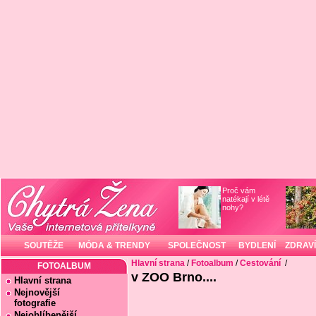
Proč vám
natékají v létě
nohy?
SOUTĚŽE
MÓDA & TRENDY
SPOLEČNOST
BYDLENÍ
ZDRAVÍ
Hlavní strana
/
Fotoalbum
/
Cestování
/
FOTOALBUM
v ZOO Brno....
Hlavní strana
Nejnovější
fotografie
Nejoblíbenější