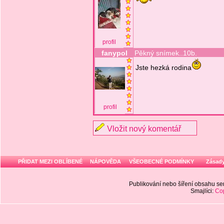
profil
fanypol
Pěkný snímek..10b.
Jste hezká rodina
profil
Vložit nový komentář
PŘIDAT MEZI OBLÍBENÉ
NÁPOVĚDA
VŠEOBECNÉ PODMÍNKY
Zásady
Publikování nebo šíření obsahu 
Smajlíci:
Cop