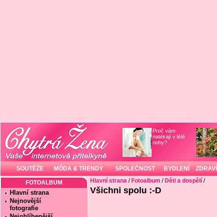
Proč vám
natékají v létě
nohy?
SOUTĚŽE
MÓDA & TRENDY
SPOLEČNOST
BYDLENÍ
ZDRAVÍ
Hlavní strana
/
Fotoalbum
/
Děti a dospělí
/
FOTOALBUM
Všichni spolu :-D
Hlavní strana
Nejnovější
fotografie
Nejoblíbenější