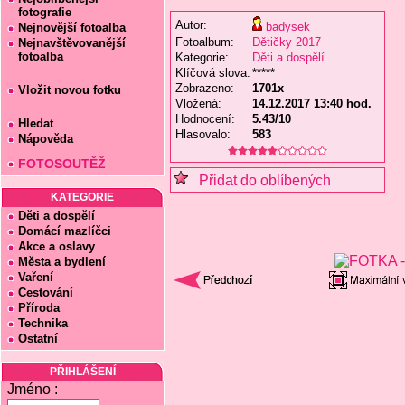
fotografie
Autor:
badysek
Nejnovější fotoalba
Fotoalbum:
Dětičky 2017
Nejnavštěvovanější
fotoalba
Kategorie:
Děti a dospělí
Klíčová slova:
*****
Zobrazeno:
1701x
Vložit novou fotku
Vložená:
14.12.2017 13:40 hod.
Hodnocení:
5.43/10
Hledat
Hlasovalo:
583
Nápověda
FOTOSOUTĚŽ
Přidat do oblíbených
KATEGORIE
Děti a dospělí
Domácí mazlíčci
Akce a oslavy
Města a bydlení
Vaření
Cestování
Příroda
Technika
Ostatní
PŘIHLÁŠENÍ
Jméno :