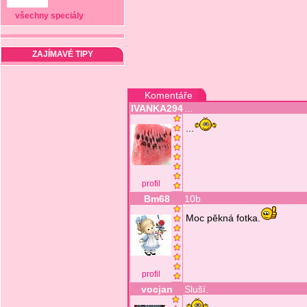
všechny speciály
ZAJÍMAVÉ TIPY
Komentáře
IVANKA294
...
...
profil
Bm68
10b
Moc pěkná fotka.
profil
vocjan
Sluší.