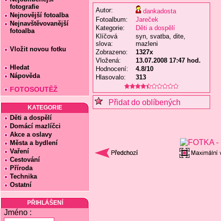
fotografie
Autor:
dankadosta
Nejnovější fotoalba
Fotoalbum:
Jareček
Nejnavštěvovanější
Kategorie:
Děti a dospělí
fotoalba
Klíčová
syn, svatba, dite,
slova:
mazleni
Vložit novou fotku
Zobrazeno:
1327x
Vložená:
13.07.2008 17:47 hod.
Hledat
Hodnocení:
4.8/10
Nápověda
Hlasovalo:
313
FOTOSOUTĚŽ
Přidat do oblíbených
KATEGORIE
Děti a dospělí
Domácí mazlíčci
Akce a oslavy
Města a bydlení
Vaření
Cestování
Příroda
Technika
Ostatní
PŘIHLÁŠENÍ
Jméno :