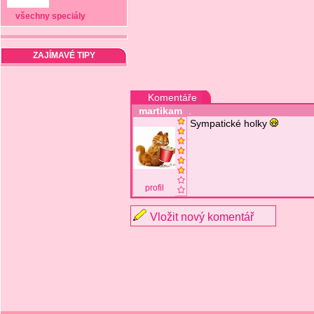
všechny speciály
ZAJÍMAVÉ TIPY
Komentáře
martikam
.
Sympatické holky
profil
Vložit nový komentář