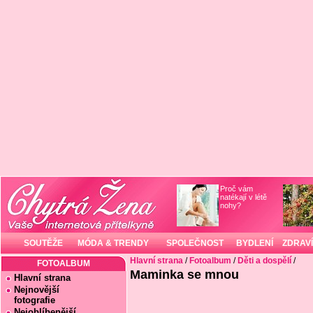
Proč vám
natékají v létě
nohy?
SOUTĚŽE
MÓDA & TRENDY
SPOLEČNOST
BYDLENÍ
ZDRAVÍ
Hlavní strana
/
Fotoalbum
/
Děti a dospělí
/
FOTOALBUM
Maminka se mnou
Hlavní strana
Nejnovější
fotografie
Nejoblíbenější