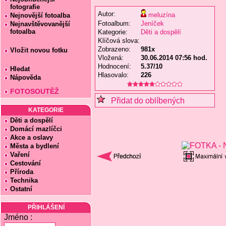
fotografie
Autor:
meluzína
Nejnovější fotoalba
Fotoalbum:
Jeníček
Nejnavštěvovanější
fotoalba
Kategorie:
Děti a dospělí
Klíčová slova:
Zobrazeno:
981x
Vložit novou fotku
Vložená:
30.06.2014 07:56 hod.
Hodnocení:
5.37/10
Hledat
Hlasovalo:
226
Nápověda
FOTOSOUTĚŽ
Přidat do oblíbených
KATEGORIE
Děti a dospělí
Domácí mazlíčci
Akce a oslavy
Města a bydlení
Vaření
Cestování
Příroda
Technika
Ostatní
PŘIHLÁŠENÍ
Jméno :