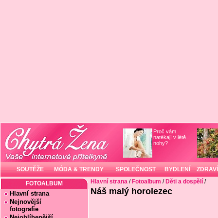
Proč vám
natékají v létě
nohy?
SOUTĚŽE
MÓDA & TRENDY
SPOLEČNOST
BYDLENÍ
ZDRAVÍ
Hlavní strana
/
Fotoalbum
/
Děti a dospělí
/
FOTOALBUM
Náš malý horolezec
Hlavní strana
Nejnovější
fotografie
Nejoblíbenější