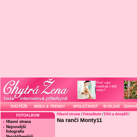
Proč vám
natékají v létě
nohy?
SOUTĚŽE
MÓDA & TRENDY
SPOLEČNOST
BYDLENÍ
ZDRAVÍ
Hlavní strana
/
Fotoalbum
/
Děti a dospělí
/
FOTOALBUM
Na ranči Monty11
Hlavní strana
Nejnovější
fotografie
Nejoblíbenější