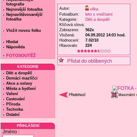
fotografie
Autor:
vilka
Nejnovější fotoalba
Fotoalbum:
leto s vnúčtami
Nejnavštěvovanější
fotoalba
Kategorie:
Děti a dospělí
Klíčová slova:
Zobrazeno:
562x
Vložit novou fotku
Vložená:
04.09.2012 14:03 hod.
Hodnocení:
7.02/10
Hledat
Hlasovalo:
224
Nápověda
FOTOSOUTĚŽ
Přidat do oblíbených
KATEGORIE
Děti a dospělí
Domácí mazlíčci
Akce a oslavy
Města a bydlení
Vaření
Cestování
Příroda
Technika
Ostatní
PŘIHLÁŠENÍ
Jméno :