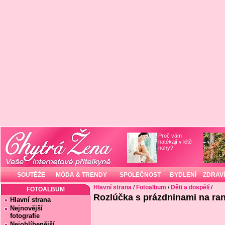
Proč vám
natékají v létě
nohy?
SOUTĚŽE
MÓDA & TRENDY
SPOLEČNOST
BYDLENÍ
ZDRAVÍ
Hlavní strana
/
Fotoalbum
/
Děti a dospělí
/
FOTOALBUM
Rozlúčka s prázdninami na ran
Hlavní strana
Nejnovější
fotografie
Nejoblíbenější