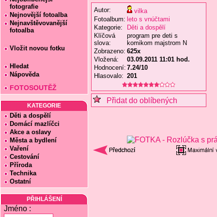
fotografie
Autor:
vilka
Nejnovější fotoalba
Fotoalbum:
leto s vnúčtami
Nejnavštěvovanější
Kategorie:
Děti a dospělí
fotoalba
Klíčová
program pre deti s
slova:
komikom majstrom N
Vložit novou fotku
Zobrazeno:
625x
Vložená:
03.09.2011 11:01 hod.
Hledat
Hodnocení:
7.24/10
Nápověda
Hlasovalo:
201
FOTOSOUTĚŽ
Přidat do oblíbených
KATEGORIE
Děti a dospělí
Domácí mazlíčci
Akce a oslavy
Města a bydlení
Vaření
Cestování
Příroda
Technika
Ostatní
PŘIHLÁŠENÍ
Jméno :