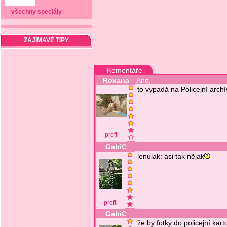
všechny speciály
ZAJÍMAVÉ TIPY
Komentáře
Roxana
Ano,
to vypadá na Policejní archí
profil
GabiC
lenulak: asi tak nějak
profil
GabiC
že by fotky do policejní kar