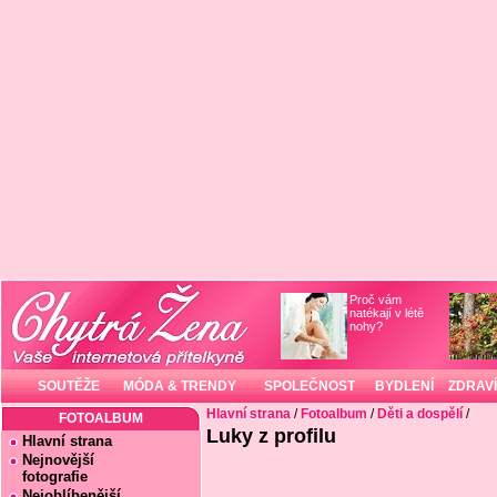
Proč vám
natékají v létě
nohy?
SOUTĚŽE
MÓDA & TRENDY
SPOLEČNOST
BYDLENÍ
ZDRAVÍ
Hlavní strana
/
Fotoalbum
/
Děti a dospělí
/
FOTOALBUM
Luky z profilu
Hlavní strana
Nejnovější
fotografie
Nejoblíbenější