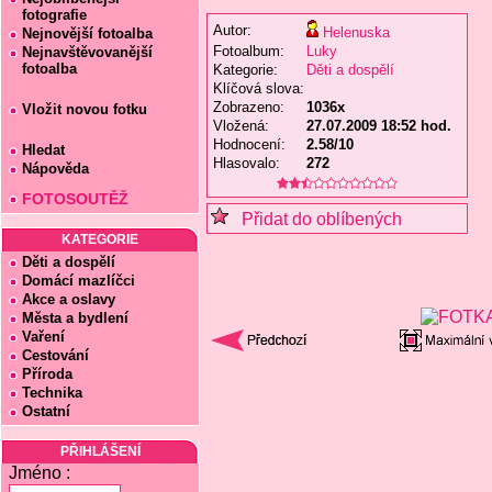
fotografie
Autor:
Helenuska
Nejnovější fotoalba
Fotoalbum:
Luky
Nejnavštěvovanější
fotoalba
Kategorie:
Děti a dospělí
Klíčová slova:
Zobrazeno:
1036x
Vložit novou fotku
Vložená:
27.07.2009 18:52 hod.
Hodnocení:
2.58/10
Hledat
Hlasovalo:
272
Nápověda
FOTOSOUTĚŽ
Přidat do oblíbených
KATEGORIE
Děti a dospělí
Domácí mazlíčci
Akce a oslavy
Města a bydlení
Vaření
Cestování
Příroda
Technika
Ostatní
PŘIHLÁŠENÍ
Jméno :