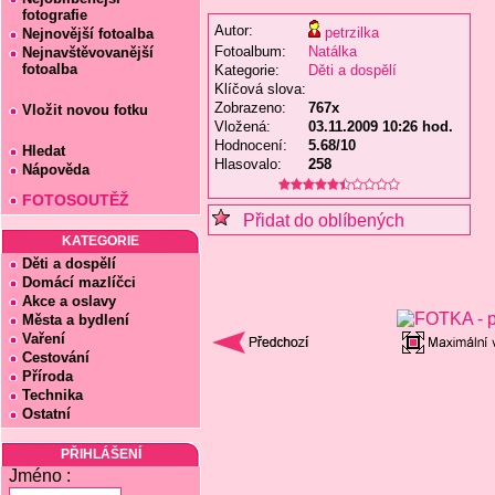
fotografie
Autor:
petrzilka
Nejnovější fotoalba
Fotoalbum:
Natálka
Nejnavštěvovanější
fotoalba
Kategorie:
Děti a dospělí
Klíčová slova:
Zobrazeno:
767x
Vložit novou fotku
Vložená:
03.11.2009 10:26 hod.
Hodnocení:
5.68/10
Hledat
Hlasovalo:
258
Nápověda
FOTOSOUTĚŽ
Přidat do oblíbených
KATEGORIE
Děti a dospělí
Domácí mazlíčci
Akce a oslavy
Města a bydlení
Vaření
Cestování
Příroda
Technika
Ostatní
PŘIHLÁŠENÍ
Jméno :