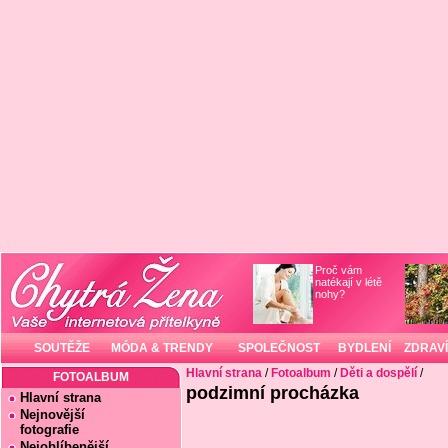
Proč vám
natékají v létě
nohy?
SOUTĚŽE
MÓDA & TRENDY
SPOLEČNOST
BYDLENÍ
ZDRAVÍ
Hlavní strana
/
Fotoalbum
/
Děti a dospělí
/
FOTOALBUM
podzimní procházka
Hlavní strana
Nejnovější
fotografie
Nejoblíbenější