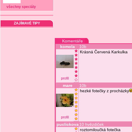
všechny speciály
ZAJÍMAVÉ TIPY
Komentáře
komola
10b
Krásná Červená Karkulka
profil
mare
10b
hezké fotečky z procházky
profil
puclickova
10 hvězdiček
roztomiloučká fotečka