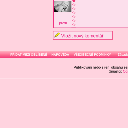
profil
Vložit nový komentář
PŘIDAT MEZI OBLÍBENÉ
NÁPOVĚDA
VŠEOBECNÉ PODMÍNKY
Zásady
Publikování nebo šíření obsahu 
Smajlíci:
Cop