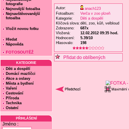
fotografie
Autor:
anach123
Nejnovější fotoalba
Fotoalbum:
Verča v zoo plzeň
Nejnavštěvovanější
fotoalba
Kategorie:
Děti a dospělí
Klíčová slova:
děti, zoo, kůň, velbloud
Zobrazeno:
687x
Vložit novou fotku
Vložená:
12.02.2012 09:35 hod.
Hodnocení:
5.39/10
Hledat
Hlasovalo:
198
Nápověda
FOTOSOUTĚŽ
Přidat do oblíbených
KATEGORIE
Děti a dospělí
Domácí mazlíčci
Akce a oslavy
Města a bydlení
Vaření
Cestování
Příroda
Technika
Ostatní
PŘIHLÁŠENÍ
Jméno :