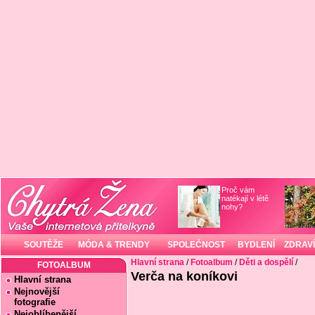
Proč vám
natékají v létě
nohy?
SOUTĚŽE
MÓDA & TRENDY
SPOLEČNOST
BYDLENÍ
ZDRAVÍ
Hlavní strana
/
Fotoalbum
/
Děti a dospělí
/
FOTOALBUM
Verča na koníkovi
Hlavní strana
Nejnovější
fotografie
Nejoblíbenější