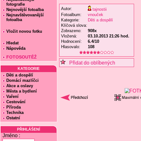
fotografie
Autor:
tajnostii
Nejnovější fotoalba
Fotoalbum:
vnouček
Nejnavštěvovanější
fotoalba
Kategorie:
Děti a dospělí
Klíčová slova:
Zobrazeno:
908x
Vložit novou fotku
Vložená:
03.10.2013 21:26 hod.
Hodnocení:
6.4/10
Hledat
Hlasovalo:
108
Nápověda
FOTOSOUTĚŽ
Přidat do oblíbených
KATEGORIE
Děti a dospělí
Domácí mazlíčci
Akce a oslavy
Města a bydlení
Vaření
Cestování
Příroda
Technika
Ostatní
PŘIHLÁŠENÍ
Jméno :