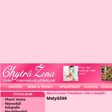
Proč vám
natékají v létě
nohy?
SOUTĚŽE
MÓDA & TRENDY
SPOLEČNOST
BYDLENÍ
ZDRAVÍ
Hlavní strana
/
Fotoalbum
/
Děti a dospělí
/
FOTOALBUM
Matyáš69
Hlavní strana
Nejnovější
fotografie
Nejoblíbenější