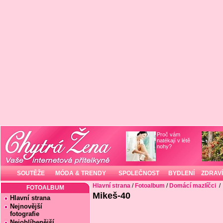
Proč vám
natékají v létě
nohy?
SOUTĚŽE
MÓDA & TRENDY
SPOLEČNOST
BYDLENÍ
ZDRAVÍ
Hlavní strana
/
Fotoalbum
/
Domácí mazlíčci
/
FOTOALBUM
Mikeš-40
Hlavní strana
Nejnovější
fotografie
Nejoblíbenější