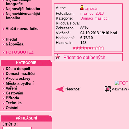
fotografie
Autor:
tajnostii
Nejnovější fotoalba
Fotoalbum:
mazlíčci 2013
Nejnavštěvovanější
fotoalba
Kategorie:
Domácí mazlíčci
Klíčová slova:
Zobrazeno:
887x
Vložit novou fotku
Vložená:
04.10.2013 19:10 hod.
Hodnocení:
6.76/10
Hledat
Hlasovalo:
148
Nápověda
FOTOSOUTĚŽ
Přidat do oblíbených
KATEGORIE
Děti a dospělí
Domácí mazlíčci
Akce a oslavy
Města a bydlení
Vaření
Cestování
Příroda
Technika
Ostatní
PŘIHLÁŠENÍ
Jméno :