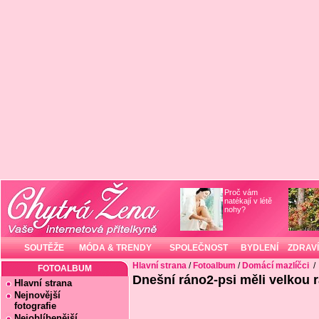
Proč vám
natékají v létě
nohy?
SOUTĚŽE
MÓDA & TRENDY
SPOLEČNOST
BYDLENÍ
ZDRAVÍ
Hlavní strana
/
Fotoalbum
/
Domácí mazlíčci
/
FOTOALBUM
Dnešní ráno2-psi měli velkou r
Hlavní strana
Nejnovější
fotografie
Nejoblíbenější