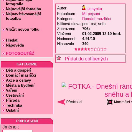
fotografie
Autor:
jessynka
Nejnovější fotoalba
Fotoalbum:
Mí pejsani
Nejnavštěvovanější
fotoalba
Kategorie:
Domácí mazlíčci
Klíčová slova:
pes, psi, sníh
Zobrazeno:
706x
Vložit novou fotku
Vložená:
01.02.2009 12:10 hod.
Hodnocení:
4.91/10
Hledat
Hlasovalo:
340
Nápověda
FOTOSOUTĚŽ
Přidat do oblíbených
KATEGORIE
Děti a dospělí
Domácí mazlíčci
Akce a oslavy
Města a bydlení
Vaření
Cestování
Příroda
Technika
Ostatní
PŘIHLÁŠENÍ
Jméno :